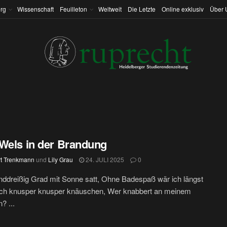
rg
Wissenschaft
Feuilleton
Weltweit
Die Letzte
Online exklusiv
Über 
Wels in der Brandung
t Trenkmann
und
Lily Grau
24. JULI 2025
0
ddreißig Grad mit Sonne satt, Ohne Badespaß wär ich längst
Doch knusper knusper knäuschen, Wer knabbert an meinem
? ...