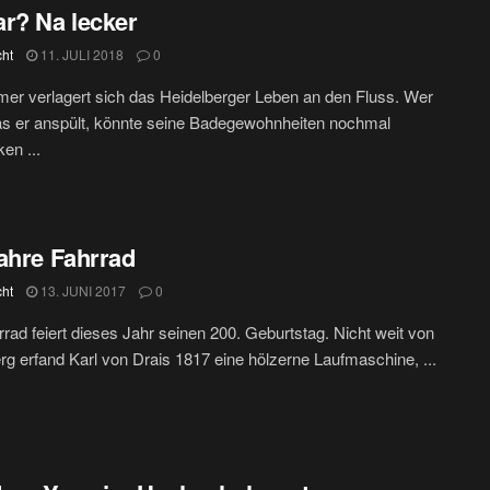
r? Na lecker
cht
11. JULI 2018
0
r verlagert sich das Heidelberger Leben an den Fluss. Wer
s er anspült, könnte seine Badegewohnheiten nochmal
en ...
ahre Fahrrad
cht
13. JUNI 2017
0
rad feiert dieses Jahr seinen 200. Geburtstag. Nicht weit von
rg erfand Karl von Drais 1817 eine hölzerne Laufmaschine, ...