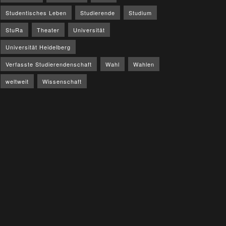
Studentisches Leben
Studierende
Studium
StuRa
Theater
Universität
Universität Heidelberg
Verfasste Studierendenschaft
Wahl
Wahlen
weltweit
Wissenschaft