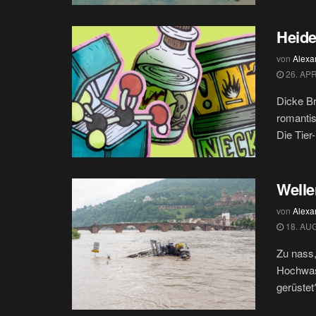
Heide
von
Alexa
26. APR
Dicke Br
romantis
Die Tier-
Welle
von
Alexa
18. AU
Zu nass,
Hochwass
gerüstet