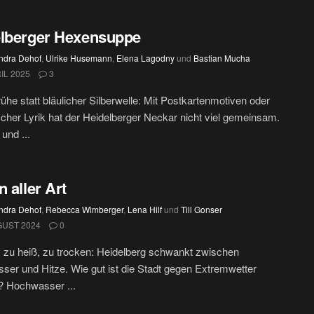
lberger Hexensuppe
ndra Dehof
,
Ulrike Husemann
,
Elena Lagodny
und
Bastian Mucha
IL 2025
3
ühe statt bläulicher Silberwelle: Mit Postkartenmotiven oder
cher Lyrik hat der Heidelberger Neckar nicht viel gemeinsam.
 und ...
n aller Art
ndra Dehof
,
Rebecca Wimberger
,
Lena Hilf
und
Till Gonser
GUST 2024
0
 zu heiß, zu trocken: Heidelberg schwankt zwischen
er und Hitze. Wie gut ist die Stadt gegen Extremwetter
? Hochwasser ...