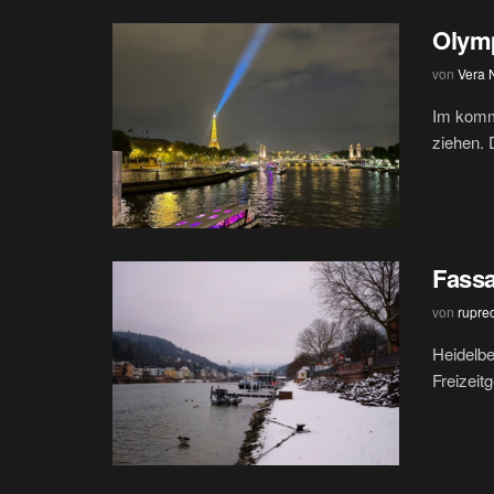
Olym
von
Vera 
Im komme
ziehen. 
Fass
von
rupre
Heidelbe
Freizeit