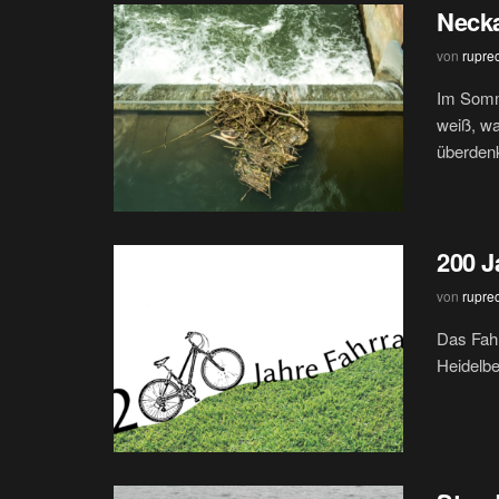
Necka
von
rupre
Im Somme
weiß, wa
überdenk
200 J
von
rupre
Das Fahr
Heidelbe