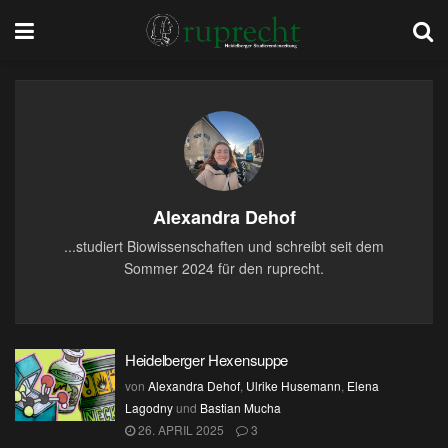
Alexandra Dehof
...studiert Biowissenschaften und schreibt seit dem
Sommer 2024 für den ruprecht.
Heidelberger Hexensuppe
von
Alexandra Dehof
,
Ulrike Husemann
,
Elena
Lagodny
und
Bastian Mucha
26. APRIL 2025
3