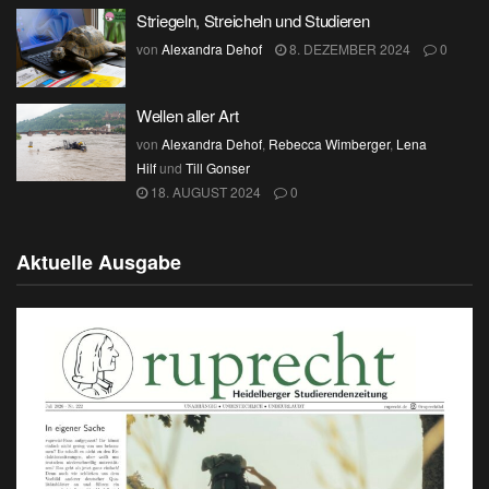
Striegeln, Streicheln und Studieren
von
Alexandra Dehof
8. DEZEMBER 2024
0
Wellen aller Art
von
Alexandra Dehof
,
Rebecca Wimberger
,
Lena
Hilf
und
Till Gonser
18. AUGUST 2024
0
Aktuelle Ausgabe