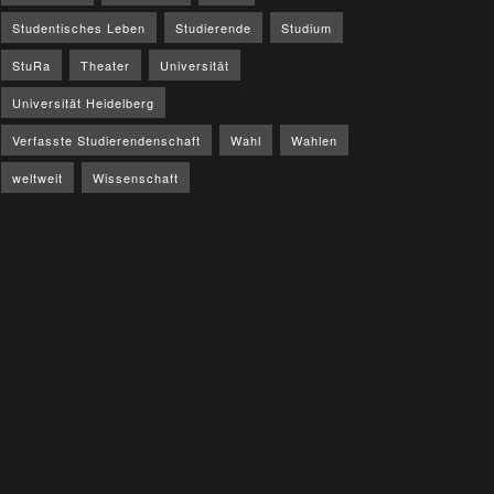
Studentisches Leben
Studierende
Studium
StuRa
Theater
Universität
Universität Heidelberg
Verfasste Studierendenschaft
Wahl
Wahlen
weltweit
Wissenschaft