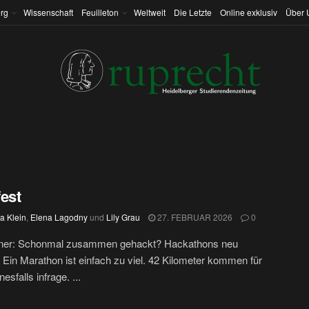
rg
Wissenschaft
Feuilleton
Weltweit
Die Letzte
Online exklusiv
Über 
est
ia Klein
,
Elena Lagodny
und
Lily Grau
27. FEBRUAR 2026
0
ner: Schonmal zusammen gehackt? Hackathons neu
 Ein Marathon ist einfach zu viel. 42 Kilometer kommen für
esfalls infrage. ...