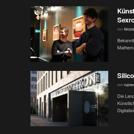
Künst
Sexro
von
Nicol
Bekanntl
Mathemat
Silic
von
rupre
Die Land
Künstlic
Digitali