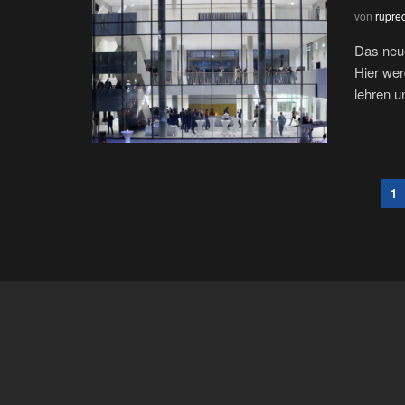
von
rupre
Das neue
Hier wer
lehren un
1