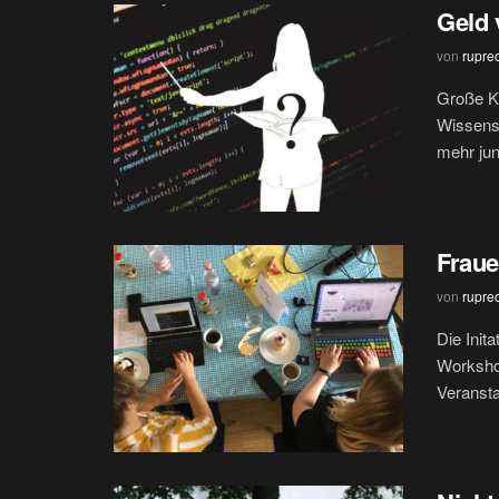
Geld 
von
rupre
Große Ko
Wissens
mehr ju
Fraue
von
rupre
Die Init
Workshop
Veransta