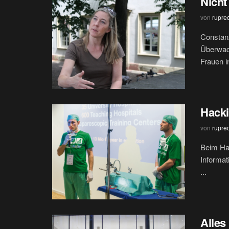
Nicht
von
rupre
Constan
Überwac
Frauen in
Hacki
von
rupre
Beim Hac
Informat
...
Alles