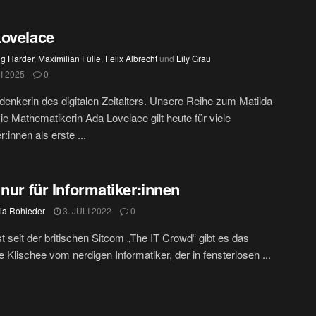
Lovelace
ig Harder
,
Maximilian Fülle
,
Felix Albrecht
und
Lily Grau
I 2025
0
denkerin des digitalen Zeitalters. Unsere Reihe zum Matilda-
Die Mathematikerin Ada Lovelace gilt heute für viele
r:innen als erste ...
 nur für Informatiker:innen
la Rohleder
3. JULI 2022
0
st seit der britischen Sitcom „The IT Crowd“ gibt es das
ge Klischee vom nerdigen Informatiker, der in fensterlosen ...