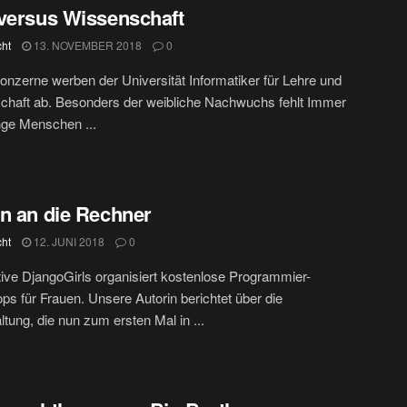
versus Wissenschaft
cht
13. NOVEMBER 2018
0
nzerne werben der Universität Informatiker für Lehre und
chaft ab. Besonders der weibliche Nachwuchs fehlt Immer
nge Menschen ...
n an die Rechner
cht
12. JUNI 2018
0
ative DjangoGirls organisiert kostenlose Programmier-
s für Frauen. Unsere Autorin berichtet über die
ltung, die nun zum ersten Mal in ...