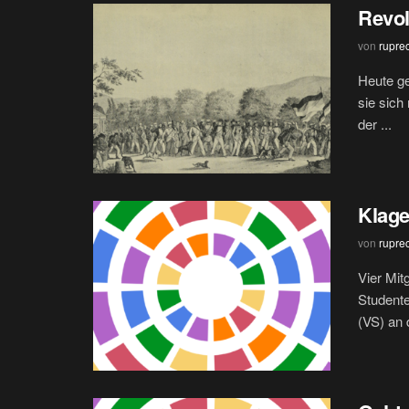
Revol
von
rupre
Heute ge
sie sich
der ...
Klage
von
rupre
Vier Mit
Studente
(VS) an 