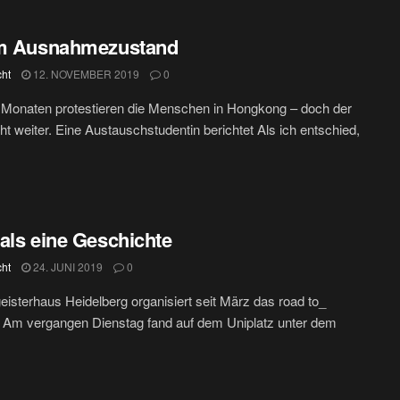
im Ausnahmezustand
cht
12. NOVEMBER 2019
0
f Monaten protestieren die Menschen in Hongkong – doch der
eht weiter. Eine Austauschstudentin berichtet Als ich entschied,
als eine Geschichte
cht
24. JUNI 2019
0
isterhaus Heidelberg organisiert seit März das road to_
. Am vergangen Dienstag fand auf dem Uniplatz unter dem