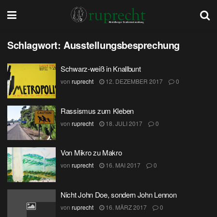
Schlagwort:
Ausstellungsbesprechung
Schwarz-weiß in Knallbunt
von
ruprecht
12. DEZEMBER 2017
0
Rassismus zum Kleben
von
ruprecht
18. JULI 2017
0
Von Mikro zu Makro
von
ruprecht
16. MAI 2017
0
Nicht John Doe, sondern John Lennon
von
ruprecht
16. MÄRZ 2017
0