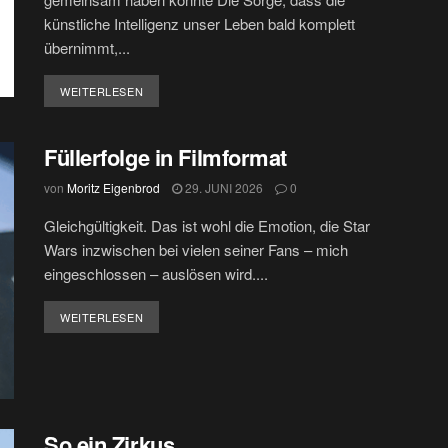
künstliche Intelligenz unser Leben bald komplett
übernimmt,...
DETAILS
WEITERLESEN
Füllerfolge in Filmformat
von
Moritz Eigenbrod
29. JUNI 2026
0
Gleichgültigkeit. Das ist wohl die Emotion, die Star
Wars inzwischen bei vielen seiner Fans – mich
eingeschlossen – auslösen wird....
DETAILS
WEITERLESEN
So ein Zirkus