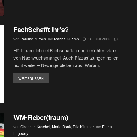
FachSchafft ihr’s?
von
Pauline Zürbes
und
Martha Quarch
23. JUNI 2026
0
Hört man sich bei Fachschaften um, berichten viele
von Nachwuchsmangel. Auch Pizzasitzungen helfen
nicht weiter – Neulinge bleiben aus. Warum...
DETAILS
WEITERLESEN
WM-Fieber(traum)
von
Charlotte Kuschel
,
Maria Bonk
,
Eric Klimmer
und
Elena
Lagodny