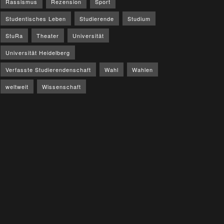
Rassismus
Rezension
Sport
Studentisches Leben
Studierende
Studium
StuRa
Theater
Universität
Universität Heidelberg
Verfasste Studierendenschaft
Wahl
Wahlen
weltweit
Wissenschaft