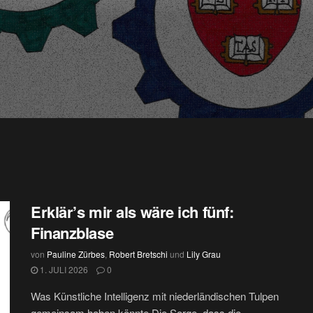
Erklär’s mir als wäre ich fünf:
Finanzblase
von
Pauline Zürbes
,
Robert Bretschi
und
Lily Grau
1. JULI 2026
0
Was Künstliche Intelligenz mit niederländischen Tulpen
gemeinsam haben könnte Die Sorge, dass die