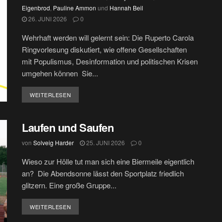
Eigenbrod
,
Pauline Ammon
und
Hannah Beil
26. JUNI 2026
0
Wehrhaft werden will gelernt sein: Die Ruperto Carola
Ringvorlesung diskutiert, wie offene Gesellschaften
mit Populismus, Desinformation und politischen Krisen
umgehen können Sie...
DETAILS
WEITERLESEN
Laufen und Saufen
von
Solveig Harder
25. JUNI 2026
0
Wieso zur Hölle tut man sich eine Biermeile eigentlich
an? Die Abendsonne lässt den Sportplatz friedlich
glitzern. Eine große Gruppe...
DETAILS
WEITERLESEN