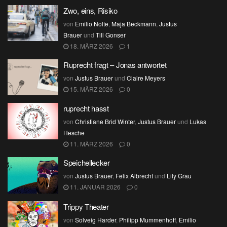
Zwo, eins, Risiko
von
Emilio Nolte
,
Maja Beckmann
,
Justus
Brauer
und
Till Gonser
18. MÄRZ 2026
1
Ruprecht fragt – Jonas antwortet
von
Justus Brauer
und
Claire Meyers
15. MÄRZ 2026
0
ruprecht hasst
von
Christiane Brid Winter
,
Justus Brauer
und
Lukas
Hesche
11. MÄRZ 2026
0
Speichellecker
von
Justus Brauer
,
Felix Albrecht
und
Lily Grau
11. JANUAR 2026
0
Trippy Theater
von
Solveig Harder
,
Philipp Mummenhoff
,
Emilio