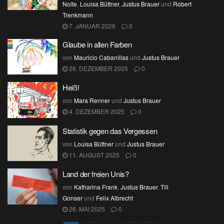
Nolte
,
Louisa Büttner
,
Justus Brauer
und
Robert
Trenkmann
7. JANUAR 2026
0
Glaube in allen Farben
von
Mauricio Cabanillas
und
Justus Brauer
26. DEZEMBER 2025
0
Heiß!
von
Mara Renner
und
Justus Brauer
4. DEZEMBER 2025
0
Statistik gegen das Vergessen
von
Louisa Büttner
und
Justus Brauer
11. AUGUST 2025
0
Land der freien Unis?
von
Katharina Frank
,
Justus Brauer
,
Till
Gonser
und
Felix Albrecht
26. MAI 2025
0