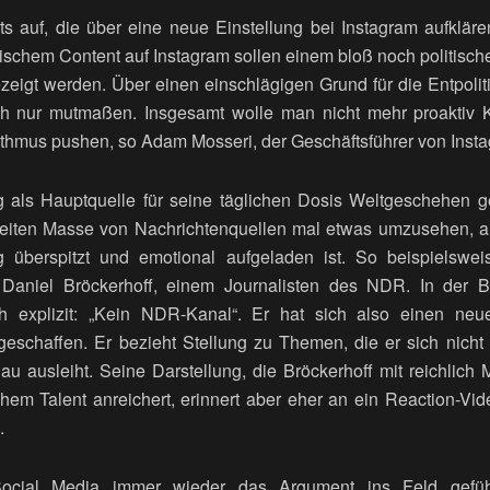
ts auf, die über eine neue Einstellung bei Instagram aufklär
schem Content auf Instagram sollen einem bloß noch politische
zeigt werden. Über einen einschlägigen Grund für die Entpolit
ch nur mutmaßen. Insgesamt wolle man nicht mehr proaktiv K
rithmus pushen, so Adam Mosseri, der Geschäftsführer von Inst
 als Hauptquelle für seine täglichen Dosis Weltgeschehen gen
breiten Masse von Nachrichtenquellen mal etwas umzusehen, 
g überspitzt und emotional aufgeladen ist. So beispielswei
aniel Bröckerhoff, einem Journalisten des NDR. In der Bi
ch explizit: „Kein NDR-Kanal“. Er hat sich also einen ne
eschaffen. Er bezieht Stellung zu Themen, die er sich nicht
u ausleiht. Seine Darstellung, die Bröckerhoff mit reichlich 
hem Talent anreichert, erinnert aber eher an ein Reaction-Vid
.
Social Media immer wieder das Argument ins Feld geführ