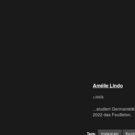
Amélie Lindo
+ posts
...studiert Germanisti
2022 das Feuilleton.
Tags:
Instagram
Komm