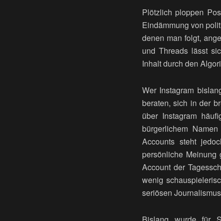
Plötzlich ploppen Pos
Eindämmung von politi
denen man folgt, ange
und Threads lässt si
Inhalt durch den Algo
Wer Instagram bislang
beraten, sich in der 
über Instagram häufi
bürgerlichem Namen D
Accounts steht jedo
persönliche Meinung g
Account der Tagesscha
wenig schauspielerisc
seriösen Journalismus
Bislang wurde für 