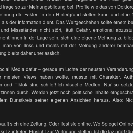
trage so zur Meinungsbildung bei. Profile wie das von Doktor
einung die Fakten in den Hintergrund stellen kann und eine 
g als der Information dient. Das Weltgeschehen sollte eine:n 
und Missständen nicht stört, läuft Gefahr, emotional abzust
nt:innen in der Lage sein, sich eine eigene Meinung zu bilden
 man von links und rechts mit der Meinung anderer bombardi
ung bleibt daher unerlässlich.
Social Media dafür – gerade im Lichte der neusten Veränderung
e meisten Views haben wollte, musste mit Charakter, Authe
m und Tiktok sind schließlich visuelle Medien. Nur so setz
t:innen durch. Werden jetzt noch politische Inhalte eingesch
em Dunstkreis seiner eigenen Ansichten heraus. Also: Nic
 kauft sich eine Zeitung. Oder liest sie online. Wo Spiegel Onli
el zur freien Einsicht zur Verfügung stellen, ist die taz großzü