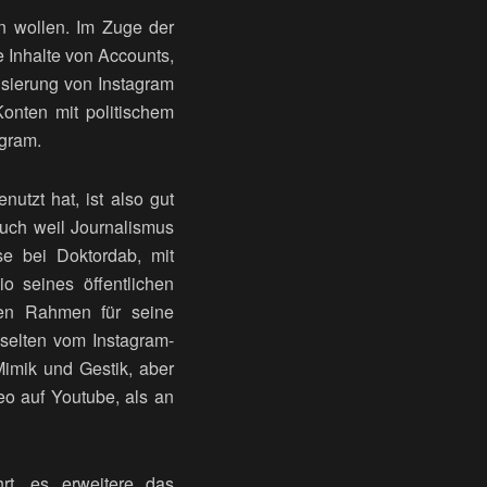
en wollen. Im Zuge der
 Inhalte von Accounts,
isierung von Instagram
onten mit politischem
agram.
utzt hat, ist also gut
auch weil Journalismus
se bei Doktordab, mit
o seines öffentlichen
uen Rahmen für seine
 selten vom Instagram-
Mimik und Gestik, aber
eo auf Youtube, als an
t, es erweitere das