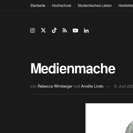
Startseite
Hochschule
Studentisches Leben
Heidelbe
Medienmache
von
Rebecca Wimberger
und
Amélie Lindo
6. Juni 20