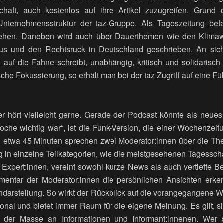
haft, auch kostenlos auf ihre Artikel zuzugreifen. Grund d
Unternehmensstruktur der taz-Gruppe. Als Tageszeitung bef
hehen. Daneben wird auch über Dauerthemen wie den Klimaw
 und den Rechtsruck in Deutschland geschrieben. An sich 
 auf die Fahne schreibt, unabhängig, kritisch und solidarisch
he Fokussierung, so erhält man bei der taz Zugriff auf eine Fül
der hört vielleicht gerne. Gerade der Podcast könnte als neue
che wichtig war“, ist die Funk-Version, die einer Wochenzeitu
etwa 45 Minuten sprechen zwei Moderator:innen über die T
 in einzelne Teilkategorien, wie die meistgesehenen Tagessch
t Expert:innen, vereint sowohl kurze News als auch vertiefte B
entar der Moderator:innen die persönlichen Ansichten erke
ndarstellung. So wirkt der Rückblick auf die vorangegangene 
onal und bietet immer Raum für die eigene Meinung. Es gilt, si
 der Masse an Informationen und Informant:innenen. Wer si