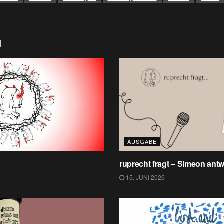
l
AUSGABE
ruprecht fragt – Simeon antw
15. JUNI 2026