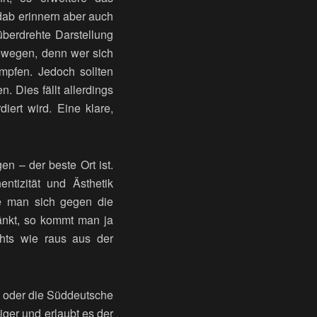
dab erinnern aber auch
überdrehte Darstellung
bewegen, denn wer sich
umpfen. Jedoch sollten
. Dies fällt allerdings
ert wird. Eine klare,
en – der beste Ort ist.
ntizität und Ästhetik
te man sich gegen die
ränkt, so kommt man ja
hts wie raus aus der
ne oder die Süddeutsche
giger und erlaubt es der