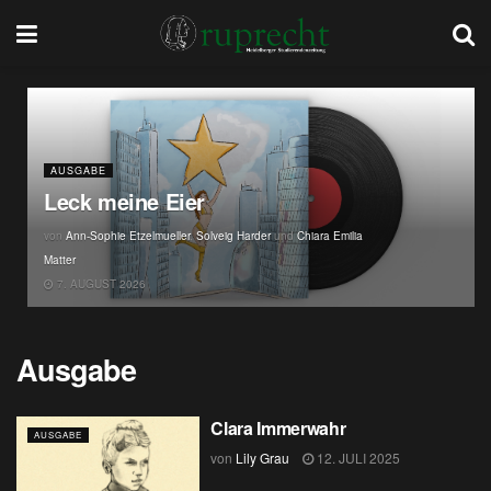
AUSGABE
Leck meine Eier
von
Ann-Sophie Etzelmueller
,
Solveig Harder
und
Chiara Emilia
Matter
7. AUGUST 2026
Ausgabe
Clara Immerwahr
AUSGABE
von
Lily Grau
12. JULI 2025