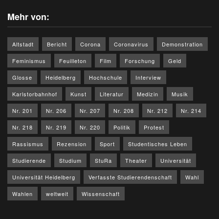
Mehr von:
Altstadt
Bericht
Corona
Coronavirus
Demonstration
Feminismus
Feuilleton
Film
Forschung
Geld
Glosse
Heidelberg
Hochschule
Interview
Karlstorbahnhof
Kunst
Literatur
Medizin
Musik
Nr. 201
Nr. 206
Nr. 207
Nr. 208
Nr. 212
Nr. 214
Nr. 218
Nr. 219
Nr. 220
Politik
Protest
Rassismus
Rezension
Sport
Studentisches Leben
Studierende
Studium
StuRa
Theater
Universität
Universität Heidelberg
Verfasste Studierendenschaft
Wahl
Wahlen
weltweit
Wissenschaft