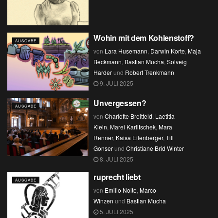
Wohin mit dem Kohlenstoff?
AUSGABE
von
Lara Husemann
,
Darwin Korte
,
Maja
Beckmann
,
Bastian Mucha
,
Solveig
Harder
und
Robert Trenkmann
9. JULI 2025
Unvergessen?
AUSGABE
von
Charlotte Breitfeld
,
Laetitia
Klein
,
Marei Karlitschek
,
Mara
Renner
,
Kaisa Eilenberger
,
Till
Gonser
und
Christiane Brid Winter
8. JULI 2025
ruprecht liebt
AUSGABE
von
Emilio Nolte
,
Marco
Winzen
und
Bastian Mucha
5. JULI 2025