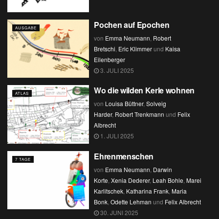
Pochen auf Epochen
AUSGABE
von
Emma Neumann
,
Robert
Bretschi
,
Eric Klimmer
und
Kaisa
Eilenberger
3. JULI 2025
Wo die wilden Kerle wohnen
ATLAS
von
Louisa Büttner
,
Solveig
Harder
,
Robert Trenkmann
und
Felix
Albrecht
1. JULI 2025
Ehrenmenschen
7 TAGE
von
Emma Neumann
,
Darwin
Korte
,
Xenia Dederer
,
Leah Bohle
,
Marei
Karlitschek
,
Katharina Frank
,
Maria
Bonk
,
Odette Lehman
und
Felix Albrecht
30. JUNI 2025