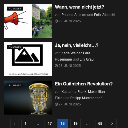
Wann, wenn nicht jetzt?
AUSGABE
von
Pauline Ammon
und
Felix Albrecht
29. JUNI 2025
Ja, nein, vielleicht…?
AUSGABE
von
Karla Walder
,
Lara
Husemann
und
Lily Grau
28. JUNI 2025
Ein Quäntchen Revolution?
AUSGABE
von
Katharina Frank
,
Maximilian
Fülle
und
Philipp Mummenhoff
27. JUNI 2025
1
…
17
18
19
…
68