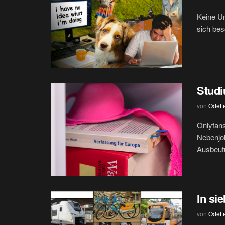
Keine Un
sich bes
Studi
von
Odett
Onlyfans
Nebenjob
Ausbeutu
In si
von
Odett