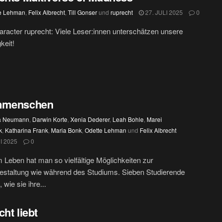
e Lehman
,
Felix Albrecht
,
Till Gonser
und
ruprecht
27. JULI 2025
0
racter ruprecht: Viele Leser:innen unterschätzen unsere
gkeit!
nmenschen
 Neumann
,
Darwin Korte
,
Xenia Dederer
,
Leah Bohle
,
Marei
k
,
Katharina Frank
,
Maria Bonk
,
Odette Lehman
und
Felix Albrecht
I 2025
0
m Leben hat man so vielfältige Möglichkeiten zur
gestaltung wie während des Studiums. Sieben Studierende
 wie sie ihre...
cht liebt