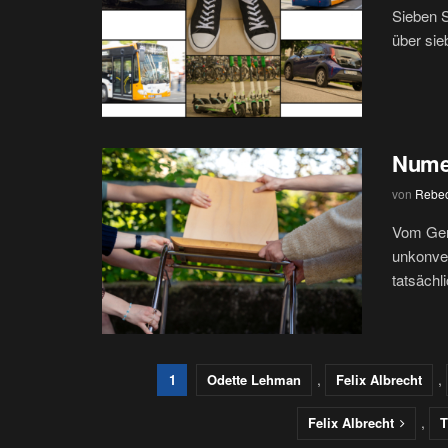
Sieben 
über sie
Nume
von
Rebec
Vom Geri
unkonven
tatsächl
,
,
1
Odette Lehman
Felix Albrecht
,
Felix Albrecht
T