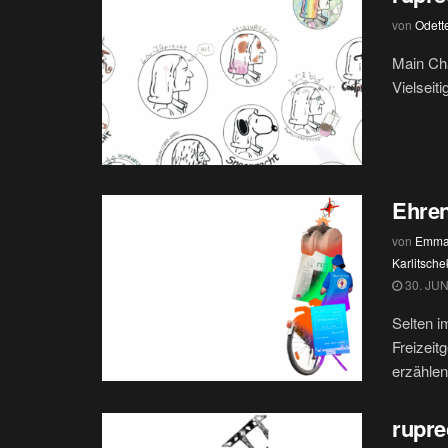
von
Odett
Main Cha
Vielseiti
Ehre
von
Emma
Karlitsche
30. JUN
Selten i
Freizeit
erzählen,
rupre