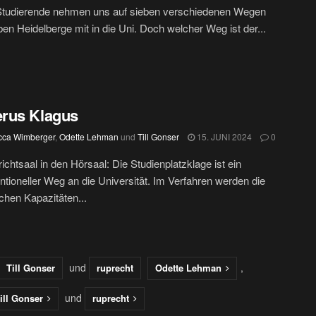
Studierende nehmen uns auf sieben verschiedenen Wegen
ben Heidelberge mit in die Uni. Doch welcher Weg ist der...
rus Klagus
ca Wimberger
,
Odette Lehman
und
Till Gonser
15. JUNI 2024
0
chtsaal in den Hörsaal: Die Studienplatzklage ist ein
tioneller Weg an die Universität. Im Verfahren werden die
ichen Kapazitäten...
und
,
Till Gonser
ruprecht
Odette Lehman
und
ill Gonser
ruprecht