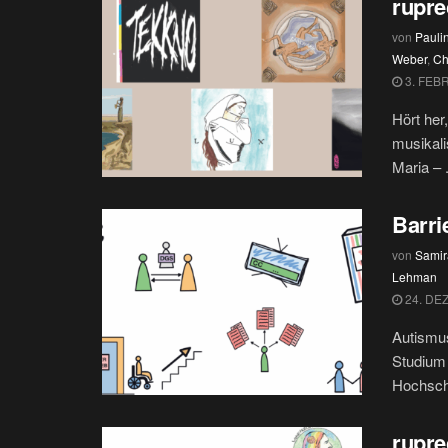
rupre
von
Paul
Weber
,
Ch
3. FEB
Hört her
musikal
Maria – .
Barri
von
Samir
Lehman
24. DE
Autismus
Studium 
Hochschu
rupre