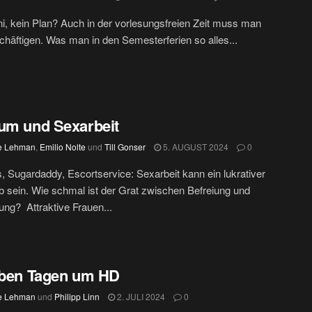
i, kein Plan? Auch in der vorlesungsfreien Zeit muss man
chäftigen. Was man in den Semesterferien so alles...
um und Sexarbeit
e Lehman
,
Emilio Nolte
und
Till Gonser
5. AUGUST 2024
0
, Sugardaddy, Escortservice: Sexarbeit kann ein lukrativer
 sein. Wie schmal ist der Grat zwischen Befreiung und
ng? Attraktive Frauen...
eben Tagen um HD
e Lehman
und
Philipp Linn
2. JULI 2024
0