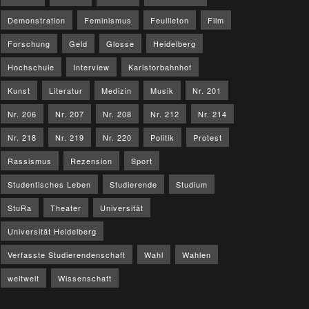
Demonstration
Feminismus
Feuilleton
Film
Forschung
Geld
Glosse
Heidelberg
Hochschule
Interview
Karlstorbahnhof
Kunst
Literatur
Medizin
Musik
Nr. 201
Nr. 206
Nr. 207
Nr. 208
Nr. 212
Nr. 214
Nr. 218
Nr. 219
Nr. 220
Politik
Protest
Rassismus
Rezension
Sport
Studentisches Leben
Studierende
Studium
StuRa
Theater
Universität
Universität Heidelberg
Verfasste Studierendenschaft
Wahl
Wahlen
weltweit
Wissenschaft