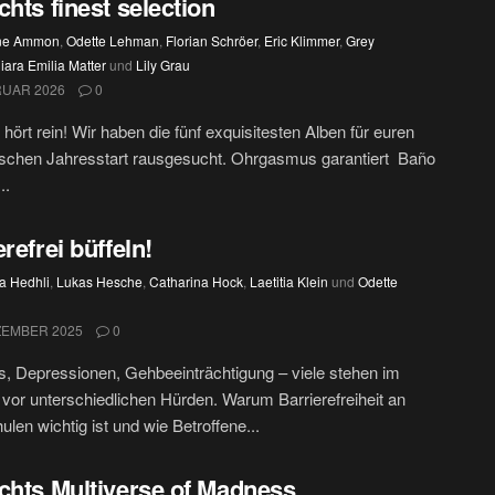
chts finest selection
ine Ammon
,
Odette Lehman
,
Florian Schröer
,
Eric Klimmer
,
Grey
iara Emilia Matter
und
Lily Grau
RUAR 2026
0
, hört rein! Wir haben die fünf exquisitesten Alben für euren
ischen Jahresstart rausgesucht. Ohrgasmus garantiert Baño
..
erefrei büffeln!
a Hedhli
,
Lukas Hesche
,
Catharina Hock
,
Laetitia Klein
und
Odette
ZEMBER 2025
0
, Depressionen, Gehbeeinträchtigung – viele stehen im
vor unterschiedlichen Hürden. Warum Barrierefreiheit an
len wichtig ist und wie Betroffene...
chts Multiverse of Madness