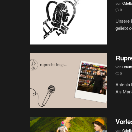
von
Odett
0
Unsere R
geliebt 
Rupre
von
Odett
0
Antonia 
Als Mari
Vorle
von
Odett