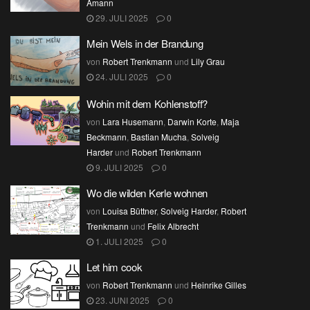
Amann
29. JULI 2025
0
Mein Wels in der Brandung
von
Robert Trenkmann
und
Lily Grau
24. JULI 2025
0
Wohin mit dem Kohlenstoff?
von
Lara Husemann
,
Darwin Korte
,
Maja
Beckmann
,
Bastian Mucha
,
Solveig
Harder
und
Robert Trenkmann
9. JULI 2025
0
Wo die wilden Kerle wohnen
von
Louisa Büttner
,
Solveig Harder
,
Robert
Trenkmann
und
Felix Albrecht
1. JULI 2025
0
Let him cook
von
Robert Trenkmann
und
Heinrike Gilles
23. JUNI 2025
0