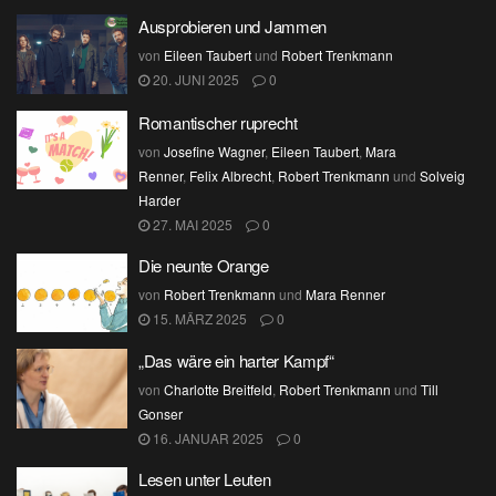
Ausprobieren und Jammen
von
Eileen Taubert
und
Robert Trenkmann
20. JUNI 2025
0
Romantischer ruprecht
von
Josefine Wagner
,
Eileen Taubert
,
Mara
Renner
,
Felix Albrecht
,
Robert Trenkmann
und
Solveig
Harder
27. MAI 2025
0
Die neunte Orange
von
Robert Trenkmann
und
Mara Renner
15. MÄRZ 2025
0
„Das wäre ein harter Kampf“
von
Charlotte Breitfeld
,
Robert Trenkmann
und
Till
Gonser
16. JANUAR 2025
0
Lesen unter Leuten