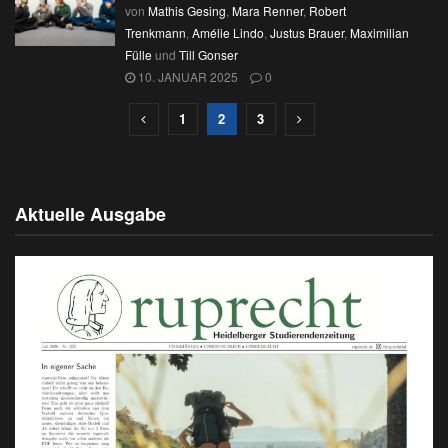
von
Mathis Gesing
,
Mara Renner
,
Robert
Trenkmann
,
Amélie Lindo
,
Justus Brauer
,
Maximilian
Fülle
und
Till Gonser
10. JANUAR 2025
0
1
2
3
Aktuelle Ausgabe