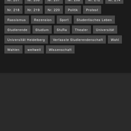
Nr. 218
Nr. 219
Nr. 220
Politik
Protest
Rassismus
Rezension
Sport
Studentisches Leben
Studierende
Studium
StuRa
Theater
Universität
Universität Heidelberg
Verfasste Studierendenschaft
Wahl
Wahlen
weltweit
Wissenschaft