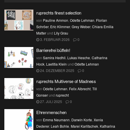
ruprechts finest selection
von
Pauline Ammon
,
Odette Lehman
,
Florian
Schröer
,
Eric Klimmer
,
Grey Weber
,
Chiara Emilia
Matter
und
Lily Grau
3. FEBRUAR 2026
0
Barrierefrei büffeln!
von
Samira Hedhli
,
Lukas Hesche
,
Catharina
Hock
,
Laetitia Klein
und
Odette Lehman
24. DEZEMBER 2025
0
ruprechts Multiverse of Madness
von
Odette Lehman
,
Felix Albrecht
,
Till
Gonser
und
ruprecht
27. JULI 2025
0
Ehrenmenschen
von
Emma Neumann
,
Darwin Korte
,
Xenia
Dederer
,
Leah Bohle
,
Marei Karlitschek
,
Katharina