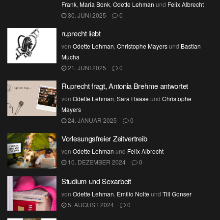
Frank
,
Maria Bonk
,
Odette Lehman
und
Felix Albrecht
30. JUNI 2025
0
ruprecht liebt
von
Odette Lehman
,
Christophe Mayers
und
Bastian
Mucha
21. JUNI 2025
0
Ruprecht fragt, Antonia Brehme antwortet
von
Odette Lehman
,
Sara Haase
und
Christophe
Mayers
24. JANUAR 2025
0
Vorlesungsfreier Zeitvertreib
von
Odette Lehman
und
Felix Albrecht
10. DEZEMBER 2024
0
Studium und Sexarbeit
von
Odette Lehman
,
Emilio Nolte
und
Till Gonser
5. AUGUST 2024
0