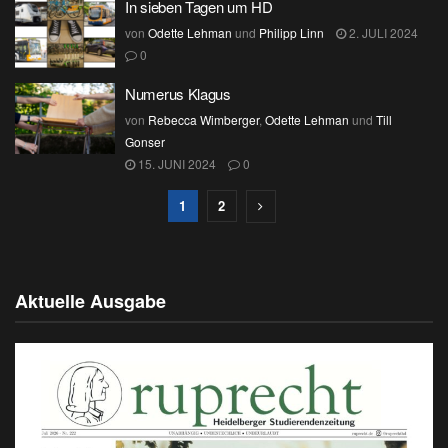
In sieben Tagen um HD
von
Odette Lehman
und
Philipp Linn
2. JULI 2024
0
Numerus Klagus
von
Rebecca Wimberger
,
Odette Lehman
und
Till
Gonser
15. JUNI 2024
0
1
2
Aktuelle Ausgabe