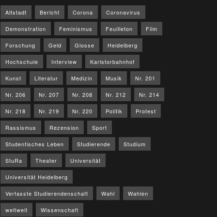
Altstadt
Bericht
Corona
Coronavirus
Demonstration
Feminismus
Feuilleton
Film
Forschung
Geld
Glosse
Heidelberg
Hochschule
Interview
Karlstorbahnhof
Kunst
Literatur
Medizin
Musik
Nr. 201
Nr. 206
Nr. 207
Nr. 208
Nr. 212
Nr. 214
Nr. 218
Nr. 219
Nr. 220
Politik
Protest
Rassismus
Rezension
Sport
Studentisches Leben
Studierende
Studium
StuRa
Theater
Universität
Universität Heidelberg
Verfasste Studierendenschaft
Wahl
Wahlen
weltweit
Wissenschaft