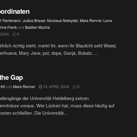
oordinaten
t Trenkmann
,
Justus Brauer
,
Nicolaus Niebylski
,
Mara Renner
,
Lena
rina Frank
und
Bastian Mucha
 2024
0
rklich richtig steht, merkt ihr, wenn ihr Blaulicht seht Weed,
rihuana, Mary Jane, pot, dope, Ganja, Bubatz....
the Gap
ilf
und
Mara Renner
13. APRIL 2024
0
udiengänge der Universität Heidelberg setzen
nntnisse voraus. Wer Lücken hat, muss diese häufig auf
osten schließen. Die Universität...