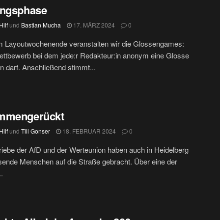
ungsphase
ilf
und
Bastian Mucha
17. MÄRZ 2024
0
m Layoutwochenende veranstalten wir die Glossengames:
ttbewerb bei dem jede:r Redakteur:in anonym eine Glosse
n darf. Anschließend stimmt...
mmengerückt
ilf
und
Till Gonser
18. FEBRUAR 2024
0
iebe der AfD und der Werteunion haben auch in Heidelberg
ende Menschen auf die Straße gebracht. Über eine der
.