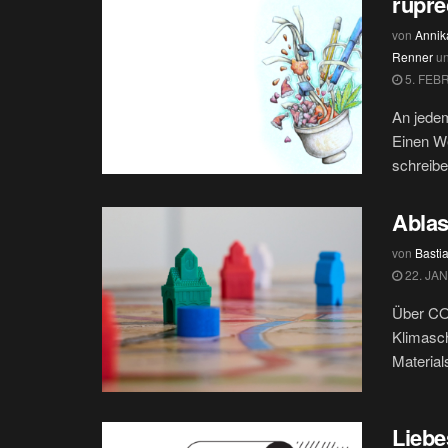
rupre
von
Annik
Renner
u
5. FEB
An jede
Einen We
schreibe
Ablas
von
Basti
22. JA
Über CO2
Klimasch
Material
Liebe