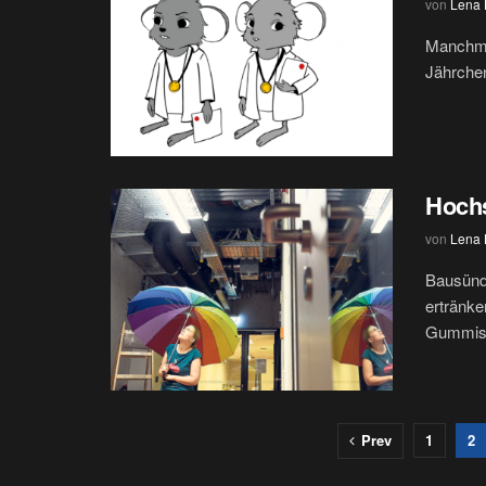
von
Lena H
Manchmal
Jährchen
Hochs
von
Lena H
Bausünde
ertränke
Gummisti
Prev
1
2