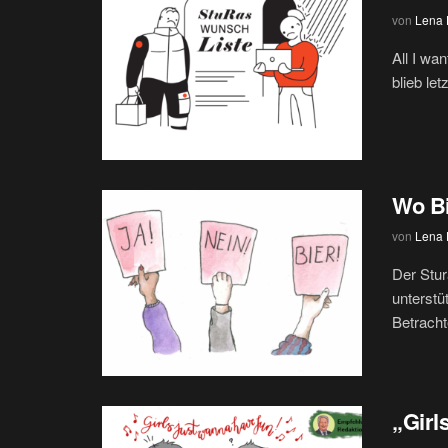
von
Lena H
All I wa
blieb let
Wo Bi
von
Lena H
Der Stur
unterstü
Betrachte
„Girl