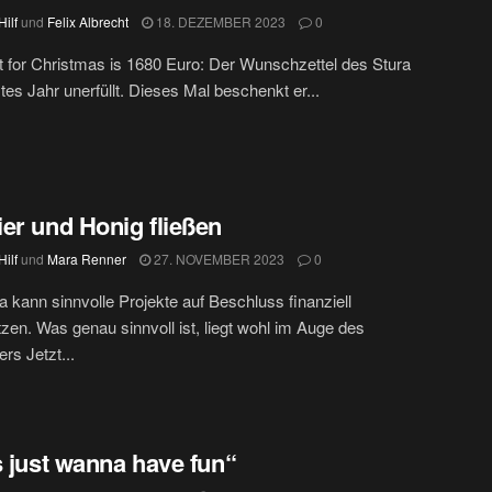
ilf
und
Felix Albrecht
18. DEZEMBER 2023
0
nt for Christmas is 1680 Euro: Der Wunschzettel des Stura
ztes Jahr unerfüllt. Dieses Mal beschenkt er...
er und Honig fließen
ilf
und
Mara Renner
27. NOVEMBER 2023
0
a kann sinnvolle Projekte auf Beschluss finanziell
tzen. Was genau sinnvoll ist, liegt wohl im Auge des
rs Jetzt...
s just wanna have fun“