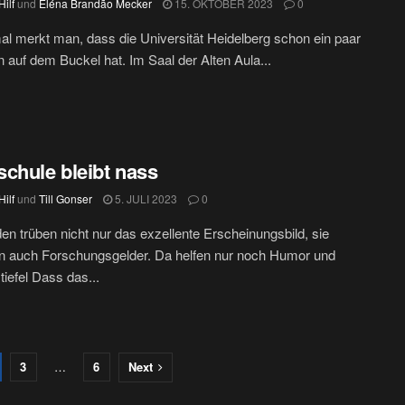
ilf
und
Eléna Brandão Mecker
15. OKTOBER 2023
0
 merkt man, dass die Universität Heidelberg schon ein paar
 auf dem Buckel hat. Im Saal der Alten Aula...
chule bleibt nass
ilf
und
Till Gonser
5. JULI 2023
0
n trüben nicht nur das exzellente Erscheinungsbild, sie
n auch Forschungsgelder. Da helfen nur noch Humor und
efel Dass das...
3
…
6
Next