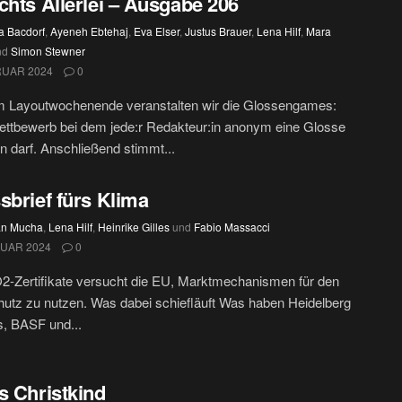
chts Allerlei – Ausgabe 206
a Bacdorf
,
Ayeneh Ebtehaj
,
Eva Elser
,
Justus Brauer
,
Lena Hilf
,
Mara
nd
Simon Stewner
RUAR 2024
0
m Layoutwochenende veranstalten wir die Glossengames:
ttbewerb bei dem jede:r Redakteur:in anonym eine Glosse
n darf. Anschließend stimmt...
sbrief fürs Klima
an Mucha
,
Lena Hilf
,
Heinrike Gilles
und
Fabio Massacci
NUAR 2024
0
-Zertifikate versucht die EU, Marktmechanismen für den
utz zu nutzen. Was dabei schiefläuft Was haben Heidelberg
s, BASF und...
s Christkind