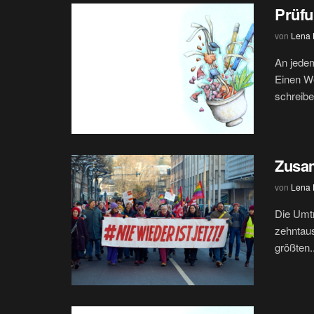
Prüf
von
Lena H
An jede
Einen We
schreibe
Zusa
von
Lena H
Die Umtr
zehntaus
größten..