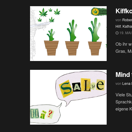
Kiffk
von
Rober
Hilf
,
Katha
19. MAI
Ob ihr wi
Gras, Ma
Mind 
von
Lena H
Viele St
Sprachke
eigene K