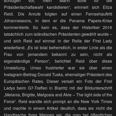
schlugen vor, mein Mann solle für die
Präsidentschaftswahl kandidieren“, erinnert sich Eliza
Reid. Die Anrufe folgten auf einen Fernsehauftritt
Jóhannessons, in dem er die Panama Papers-Krise
kommentierte. So kam es, dass der Historiker 2016
tatsächlich zum isländischen Präsidenten gewählt wurde –
und sich Reid auf einmal in der Rolle der First Lady
wiederfand. „Es ist total befremdlich, in erster Linie als die
Frau von jemandem bekannt zu sein, nicht als
eigenständige Person“, berichtet Reid über diese
Umstellung. Umso frustrierter war sie über einen
Instagram-Beitrag Donald Tusks, ehemaliger Präsident des
Europäischen Rates. Dieser versah ein Foto der First
Ladys beim G7-Treffen in Biarritz mit der Bildunterschrift
„Melania, Brigitte, Małgosia and Akie – The light side of the
Force“. Reid wandte sich prompt an die New York Times
und machte in einem Artikel deutlich, dass sie nicht die
Handtasche ihres Mannes sei, die man bei öffentlichen