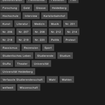
Forschung
Geld
Glosse
Heidelberg
Hochschule
Interview
Karlstorbahnhof
Kunst
Literatur
Medizin
Musik
Nr. 201
Nr. 206
Nr. 207
Nr. 208
Nr. 212
Nr. 214
Nr. 218
Nr. 219
Nr. 220
Politik
Protest
Rassismus
Rezension
Sport
Studentisches Leben
Studierende
Studium
StuRa
Theater
Universität
Universität Heidelberg
Verfasste Studierendenschaft
Wahl
Wahlen
weltweit
Wissenschaft