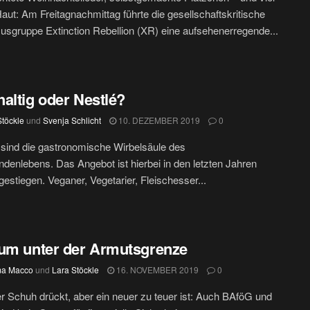
aut: Am Freitagnachmittag führte die gesellschaftskritische
usgruppe Extinction Rebellion (XR) eine aufsehenerregende...
altig oder Nestlé?
Stöckle
und
Svenja Schlicht
10. DEZEMBER 2019
0
sind die gastronomische Wirbelsäule des
ndenlebens. Das Angebot ist hierbei in den letzten Jahren
 gestiegen. Veganer, Vegetarier, Fleischesser...
um unter der Armutsgrenze
ma Macco
und
Lara Stöckle
16. NOVEMBER 2019
0
 Schuh drückt, aber ein neuer zu teuer ist: Auch BAföG und