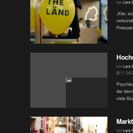
von
Lara 
„Klar, s
verkünde
Pressek
Hochs
von
Lara 
17. DE
Psychisc
der dami
viele Stu
Markt
von
Lara 