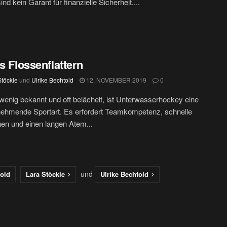
ind kein Garant für finanzielle Sicherheit....
es Flossenflattern
Stöckle
und
Ulrike Bechtold
12. NOVEMBER 2019
0
enig bekannt und oft belächelt, ist Unterwasserhockey eine
nehmende Sportart. Es erfordert Teamkompetenz, schnelle
en und einen langen Atem...
und
told
Lara Stöckle
Ulrike Bechtold