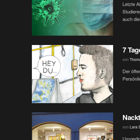
Letzte A
Studiere
auch die
7 Tag
von
Thoma
Der öffe
Persönli
Nackt
von
Lara 
Umgedich