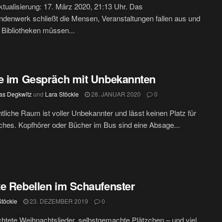
ktualisierung: 17. März 2020, 21:13 Uhr. Das
ndenwerk schließt die Mensen, Veranstaltungen fallen aus und
 Bibliotheken müssen...
e im Gespräch mit Unbekannten
s Degkwitz
und
Lara Stöckle
28. JANUAR 2020
0
ntliche Raum ist voller Unbekannter und lässt keinen Platz für
ches. Kopfhörer oder Bücher im Bus sind eine Absage...
e Rebellen im Schaufenster
Stöckle
23. DEZEMBER 2019
0
tete Weihnachtslieder, selbstgemachte Plätzchen – und viel