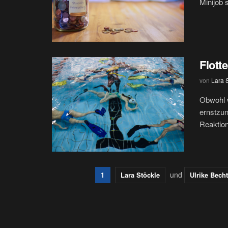
Minijob s
Flott
von
Lara 
Obwohl w
ernstzu
Reaktion
und
1
Lara Stöckle
Ulrike Bech