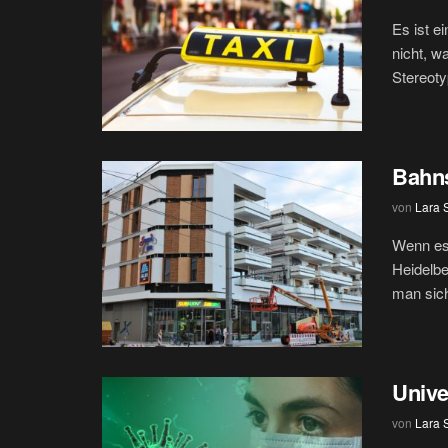
Es ist e
nicht, w
Stereoty
Bahns
von
Lara 
Wenn es 
Heidelbe
man sich 
Unive
von
Lara 