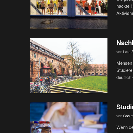
nackte H
Aktivism
Nachh
von
Lara 
Mensen 
Studiere
deutlich
Studi
von
Cosi
Wenn der