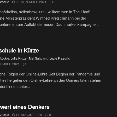
Stöckle
29. DEZEMBER 2021
0
chnörkellos, selbstbewusst – willkommen in The Länd“,
te Ministerpräsident Winfried Kretschmann bei der
onferenz zum Auftakt der neuen Dachmarkenkampagne...
chule in Kürze
Stöckle
,
Julia Kruzel
,
Mai Saito
und
Luzie Fraedrich
ZEMBER 2021
0
he Folgen der Online-Lehre Seit Beginn der Pandemie und
t einhergehenden Online-Lehre an den Universitäten stehen
dent:innen unter...
wert eines Denkers
Stöckle
14. AUGUST 2020
0