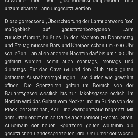
Anwohner:innen vor gesundheitsschädigendem und
unzumutbarem Lärm umgesetzt werden.
Diese gemessene „Überschreitung der Lärmrichtwerte [sei]
maßgeblich auf gaststättenbezogenen Lärm
zurückzuführen“, heißt es. In den Nächten zu Donnerstag
und Freitag müssen Bars und Kneipen schon um 0:00 Uhr
schließen – an allen anderen Nächten darf bis um 1:00 Uhr
gefeiert werden, somit auch sonntags, montags und
dienstags. Für das Cave 54 und den Club 1900 gelten
befristete Ausnahmeregelungen – sie dürfen wie gewohnt
öffnen. Die Sperrzeiten gelten im Bereich von der
Bauamtsgasse westlich bis zur Jakobsgasse östlich. Im
Norden wird das Gebiet vom Neckar und im Süden von der
Plöck, der Seminar-, Karl- und Zwingerstraße begrenzt. Mit
dem Urteil endet ein seit 2018 andauernder (Rechts-)Streit.
Außerhalb der neuen Sperrzone gelten weiterhin die
gesetzlichen Landessperrzeiten: drei Uhr unter der Woche