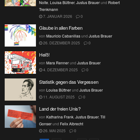
Nolte
,
Louisa Büttner
,
Justus Brauer
und
Robert
Trenkmann
7. JANUAR 2026
0
Glaube in allen Farben
von
Mauricio Cabanillas
und
Justus Brauer
26. DEZEMBER 2025
0
Heiß!
von
Mara Renner
und
Justus Brauer
4. DEZEMBER 2025
0
Statistik gegen das Vergessen
von
Louisa Büttner
und
Justus Brauer
11. AUGUST 2025
0
Land der freien Unis?
von
Katharina Frank
,
Justus Brauer
,
Till
Gonser
und
Felix Albrecht
26. MAI 2025
0