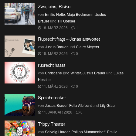
Zwo, eins, Risiko
von
Emilio Nolte
,
Maja Beckmann
,
Justus
Brauer
und
Till Gonser
18. MÄRZ 2026
1
Ruprecht fragt – Jonas antwortet
von
Justus Brauer
und
Claire Meyers
15. MÄRZ 2026
0
ruprecht hasst
von
Christiane Brid Winter
,
Justus Brauer
und
Lukas
Hesche
11. MÄRZ 2026
0
Speichellecker
von
Justus Brauer
,
Felix Albrecht
und
Lily Grau
11. JANUAR 2026
0
Trippy Theater
von
Solveig Harder
,
Philipp Mummenhoff
,
Emilio