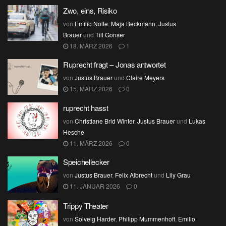
Zwo, eins, Risiko
von
Emilio Nolte
,
Maja Beckmann
,
Justus
Brauer
und
Till Gonser
18. MÄRZ 2026
1
Ruprecht fragt – Jonas antwortet
von
Justus Brauer
und
Claire Meyers
15. MÄRZ 2026
0
ruprecht hasst
von
Christiane Brid Winter
,
Justus Brauer
und
Lukas
Hesche
11. MÄRZ 2026
0
Speichellecker
von
Justus Brauer
,
Felix Albrecht
und
Lily Grau
11. JANUAR 2026
0
Trippy Theater
von
Solveig Harder
,
Philipp Mummenhoff
,
Emilio