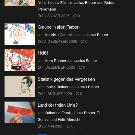
Nolte
,
Louisa Büttner
,
Justus Brauer
und
Robert
Trenkmann
7. JANUAR 2026
0
Glaube in allen Farben
von
Mauricio Cabanillas
und
Justus Brauer
26. DEZEMBER 2025
0
Heiß!
von
Mara Renner
und
Justus Brauer
4. DEZEMBER 2025
0
Statistik gegen das Vergessen
von
Louisa Büttner
und
Justus Brauer
11. AUGUST 2025
0
Land der freien Unis?
von
Katharina Frank
,
Justus Brauer
,
Till
Gonser
und
Felix Albrecht
26. MAI 2025
0