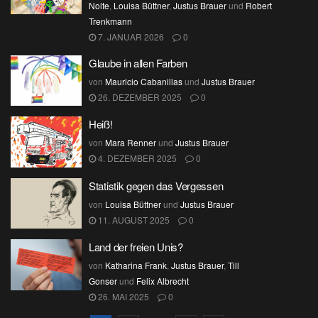
Nolte
,
Louisa Büttner
,
Justus Brauer
und
Robert
Trenkmann
7. JANUAR 2026
0
Glaube in allen Farben
von
Mauricio Cabanillas
und
Justus Brauer
26. DEZEMBER 2025
0
Heiß!
von
Mara Renner
und
Justus Brauer
4. DEZEMBER 2025
0
Statistik gegen das Vergessen
von
Louisa Büttner
und
Justus Brauer
11. AUGUST 2025
0
Land der freien Unis?
von
Katharina Frank
,
Justus Brauer
,
Till
Gonser
und
Felix Albrecht
26. MAI 2025
0