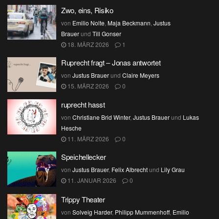
Zwo, eins, Risiko
von
Emilio Nolte
,
Maja Beckmann
,
Justus
Brauer
und
Till Gonser
18. MÄRZ 2026
1
Ruprecht fragt – Jonas antwortet
von
Justus Brauer
und
Claire Meyers
15. MÄRZ 2026
0
ruprecht hasst
von
Christiane Brid Winter
,
Justus Brauer
und
Lukas
Hesche
11. MÄRZ 2026
0
Speichellecker
von
Justus Brauer
,
Felix Albrecht
und
Lily Grau
11. JANUAR 2026
0
Trippy Theater
von
Solveig Harder
,
Philipp Mummenhoff
,
Emilio