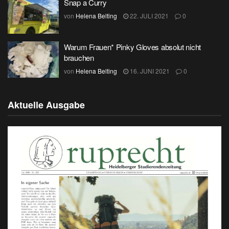
Snap a Curry
von
Helena Belting
22. JULI 2021
0
Warum Frauen* Pinky Gloves absolut nicht
brauchen
von
Helena Belting
16. JUNI 2021
0
Aktuelle Ausgabe