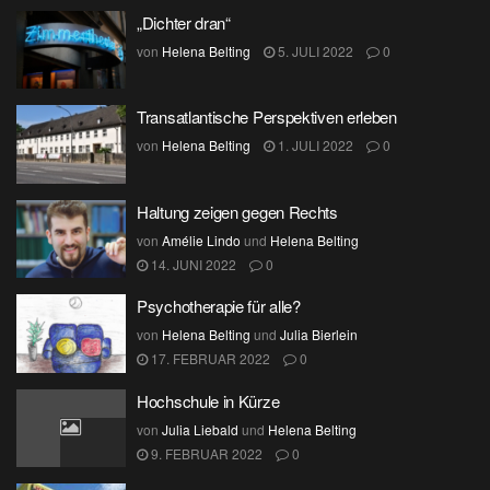
„Dichter dran“
von
Helena Belting
5. JULI 2022
0
Transatlantische Perspektiven erleben
von
Helena Belting
1. JULI 2022
0
Haltung zeigen gegen Rechts
von
Amélie Lindo
und
Helena Belting
14. JUNI 2022
0
Psychotherapie für alle?
von
Helena Belting
und
Julia Bierlein
17. FEBRUAR 2022
0
Hochschule in Kürze
von
Julia Liebald
und
Helena Belting
9. FEBRUAR 2022
0