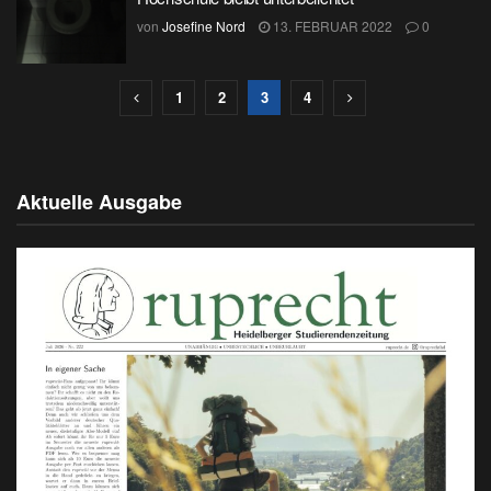
von
Josefine Nord
13. FEBRUAR 2022
0
1
2
3
4
Aktuelle Ausgabe