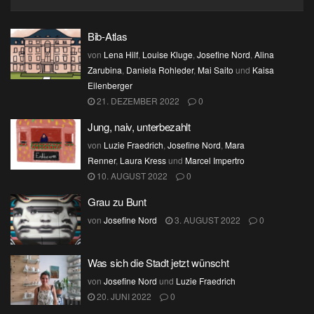
Bib-Atlas
von
Lena Hilf
,
Louise Kluge
,
Josefine Nord
,
Alina
Zarubina
,
Daniela Rohleder
,
Mai Saito
und
Kaisa
Eilenberger
21. DEZEMBER 2022
0
Jung, naiv, unterbezahlt
von
Luzie Fraedrich
,
Josefine Nord
,
Mara
Renner
,
Laura Kress
und
Marcel Impertro
10. AUGUST 2022
0
Grau zu Bunt
von
Josefine Nord
3. AUGUST 2022
0
Was sich die Stadt jetzt wünscht
von
Josefine Nord
und
Luzie Fraedrich
20. JUNI 2022
0