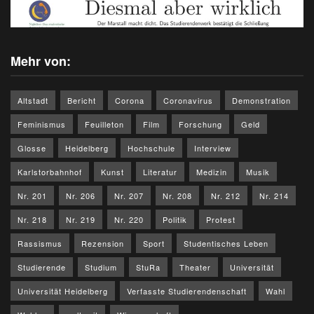
Mehr von:
Altstadt
Bericht
Corona
Coronavirus
Demonstration
Feminismus
Feuilleton
Film
Forschung
Geld
Glosse
Heidelberg
Hochschule
Interview
Karlstorbahnhof
Kunst
Literatur
Medizin
Musik
Nr. 201
Nr. 206
Nr. 207
Nr. 208
Nr. 212
Nr. 214
Nr. 218
Nr. 219
Nr. 220
Politik
Protest
Rassismus
Rezension
Sport
Studentisches Leben
Studierende
Studium
StuRa
Theater
Universität
Universität Heidelberg
Verfasste Studierendenschaft
Wahl