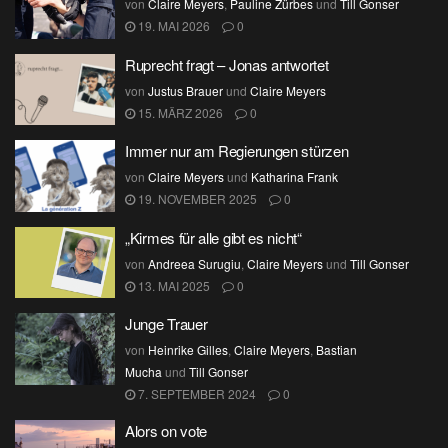
von
Claire Meyers
,
Pauline Zürbes
und
Till Gonser
19. MAI 2026
0
Ruprecht fragt – Jonas antwortet
von
Justus Brauer
und
Claire Meyers
15. MÄRZ 2026
0
Immer nur am Regierungen stürzen
von
Claire Meyers
und
Katharina Frank
19. NOVEMBER 2025
0
„Kirmes für alle gibt es nicht“
von
Andreea Surugiu
,
Claire Meyers
und
Till Gonser
13. MAI 2025
0
Junge Trauer
von
Heinrike Gilles
,
Claire Meyers
,
Bastian
Mucha
und
Till Gonser
7. SEPTEMBER 2024
0
Alors on vote