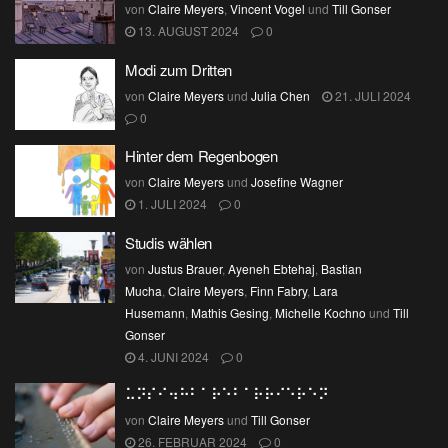
von
Claire Meyers
,
Vincent Vogel
und
Till Gonser
13. AUGUST 2024
0
Modi zum Dritten
von
Claire Meyers
und
Julia Chen
21. JULI 2024
0
Hinter dem Regenbogen
von
Claire Meyers
und
Josefine Wagner
1. JULI 2024
0
Studis wählen
von
Justus Brauer
,
Ayeneh Ebtehaj
,
Bastian
Mucha
,
Claire Meyers
,
Finn Fabry
,
Lara
Husemann
,
Mathis Gesing
,
Michelle Kochno
und
Till
Gonser
4. JUNI 2024
0
⠥⠝⠎⠊⠲⠓⠃⠁⠗⠑⠃⠁⠗⠗⠊⠑⠗⠑⠝
von
Claire Meyers
und
Till Gonser
26. FEBRUAR 2024
0