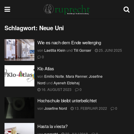
Schlagwort:
Neue Uni
Wie es nach dem Ende weiterging
von
Laetitia Klein
und
Till Gonser
25. JUNI 2025
0
Klo Atlas
von
Emilio Nolte
,
Mara Renner
,
Josefine
Nord
und
Ayeneh Ebtehaj
16. AUGUST 2023
0
Hochschule bleibt unterbelichtet
von
Josefine Nord
13. FEBRUAR 2022
0
Hasta la viesta?
von
ruprecht
23. JULI 2018
0