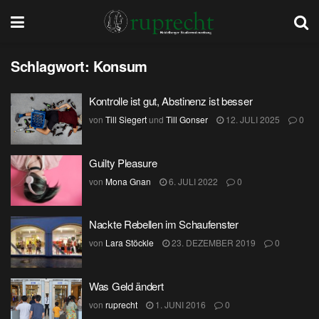
Schlagwort:
Konsum
Kontrolle ist gut, Abstinenz ist besser
von
Till Siegert
und
Till Gonser
12. JULI 2025
0
Guilty Pleasure
von
Mona Gnan
6. JULI 2022
0
Nackte Rebellen im Schaufenster
von
Lara Stöckle
23. DEZEMBER 2019
0
Was Geld ändert
von
ruprecht
1. JUNI 2016
0