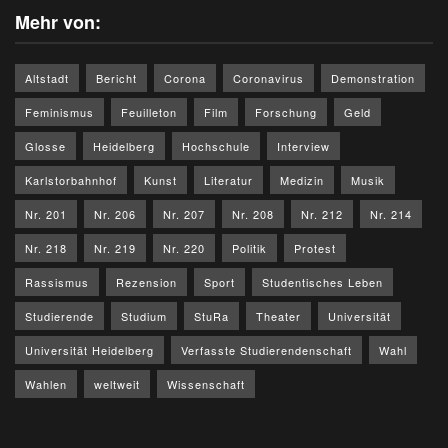
Mehr von:
Altstadt
Bericht
Corona
Coronavirus
Demonstration
Feminismus
Feuilleton
Film
Forschung
Geld
Glosse
Heidelberg
Hochschule
Interview
Karlstorbahnhof
Kunst
Literatur
Medizin
Musik
Nr. 201
Nr. 206
Nr. 207
Nr. 208
Nr. 212
Nr. 214
Nr. 218
Nr. 219
Nr. 220
Politik
Protest
Rassismus
Rezension
Sport
Studentisches Leben
Studierende
Studium
StuRa
Theater
Universität
Universität Heidelberg
Verfasste Studierendenschaft
Wahl
Wahlen
weltweit
Wissenschaft