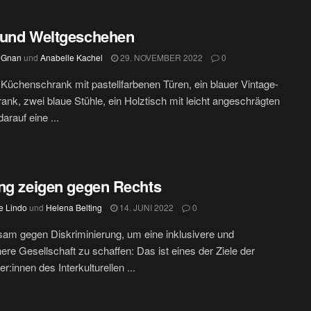
 und Weltgeschehen
 Gnan
und
Anabelle Kachel
29. NOVEMBER 2022
0
r Küchenschrank mit pastellfarbenen Türen, ein blauer Vintage-
ank, zwei blaue Stühle, ein Holztisch mit leicht angeschrägten
arauf eine ...
ng zeigen gegen Rechts
e Lindo
und
Helena Belting
14. JUNI 2022
0
am gegen Diskriminierung, um eine inklusivere und
nere Gesellschaft zu schaffen: Das ist eines der Ziele der
er:innen des Interkulturellen ...