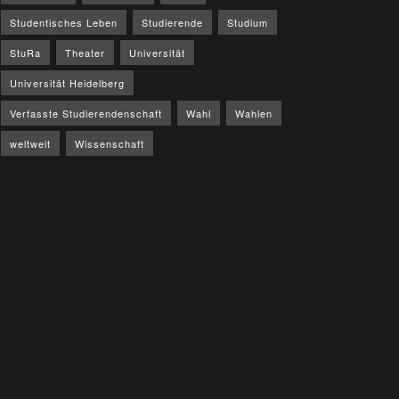
Studentisches Leben
Studierende
Studium
StuRa
Theater
Universität
Universität Heidelberg
Verfasste Studierendenschaft
Wahl
Wahlen
weltweit
Wissenschaft