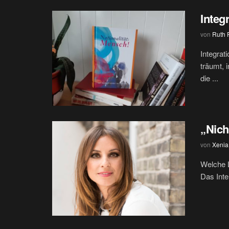
Integ
von
Ruth 
Integrat
träumt, 
die ...
„Nich
von
Xenia 
Welche L
Das Inte