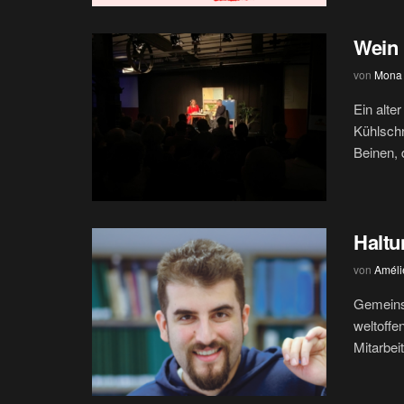
Wein
von
Mona
Ein alte
Kühlschr
Beinen, d
Haltu
von
Améli
Gemeins
weltoffe
Mitarbeit