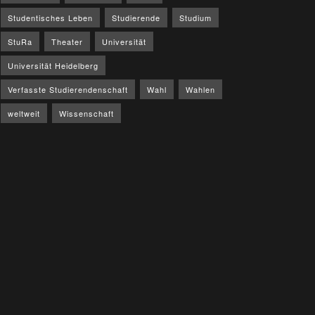
Studentisches Leben
Studierende
Studium
StuRa
Theater
Universität
Universität Heidelberg
Verfasste Studierendenschaft
Wahl
Wahlen
weltweit
Wissenschaft