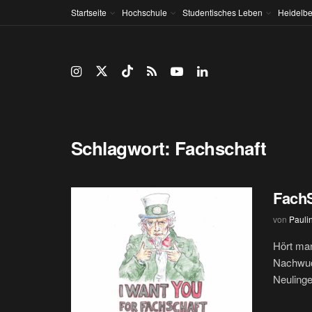
Startseite
Hochschule
Studentisches Leben
Heidelbe
Schlagwort:
Fachschaft
FachS
von
Pauli
Hört man
Nachwuch
Neulinge