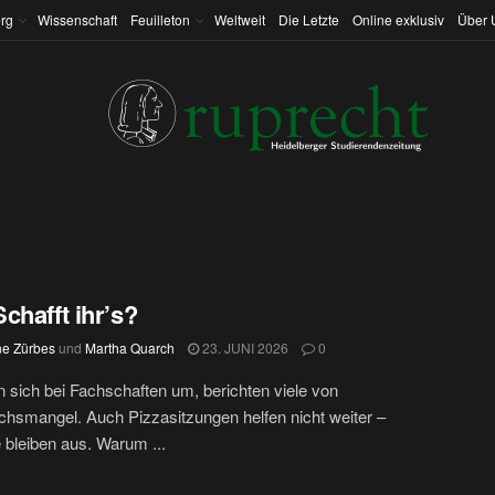
rg
Wissenschaft
Feuilleton
Weltweit
Die Letzte
Online exklusiv
Über 
chafft ihr’s?
ne Zürbes
und
Martha Quarch
23. JUNI 2026
0
 sich bei Fachschaften um, berichten viele von
smangel. Auch Pizzasitzungen helfen nicht weiter –
 bleiben aus. Warum ...