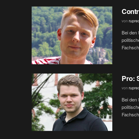
Contr
von
rupre
Bei den 
politisc
Fachscha
Pro: 
von
rupre
Bei den 
politisc
Fachscha