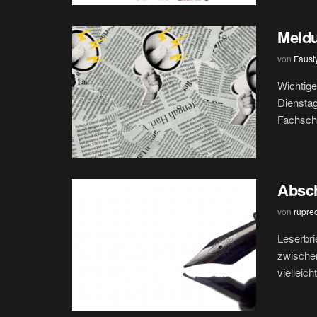
Meld
von
Faust
Wichtig
Dienstag
Fachscha
Absc
von
rupre
Leserbri
zwischen
vielleicht