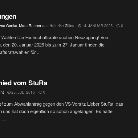
ungen
yna Gonka
,
Mara Renner
und
Heinrike Gilles
14. JANUAR 2026
0
e Wahlen Die Fachschaftsräte suchen Neuzugang! Vom
, den 20. Januar 2026 bis zum 27. Januar finden die
ftsratswahlen für ...
hied vom StuRa
cht
25. JULI 2016
0
ef zum Abwahlantrag gegen den VS-Vorsitz Lieber StuRa, das
 uns hat doch eigentlich so schön angefangen! Es hatte
 ...