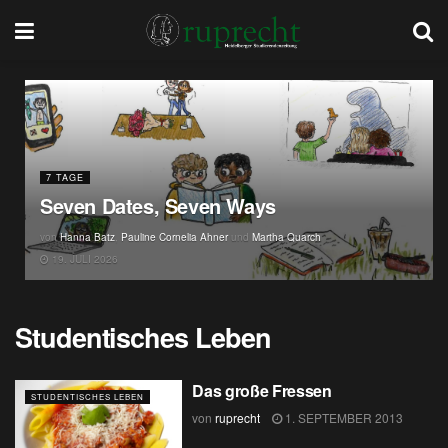
7 TAGE
Seven Dates, Seven Ways
von
Hanna Batz
,
Pauline Cornelia Ahner
und
Martha Quarch
19. JULI 2026
Studentisches Leben
Das große Fressen
STUDENTISCHES LEBEN
von
ruprecht
1. SEPTEMBER 2013