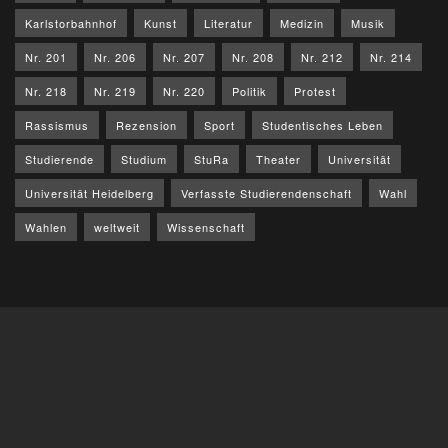
Karlstorbahnhof
Kunst
Literatur
Medizin
Musik
Nr. 201
Nr. 206
Nr. 207
Nr. 208
Nr. 212
Nr. 214
Nr. 218
Nr. 219
Nr. 220
Politik
Protest
Rassismus
Rezension
Sport
Studentisches Leben
Studierende
Studium
StuRa
Theater
Universität
Universität Heidelberg
Verfasste Studierendenschaft
Wahl
Wahlen
weltweit
Wissenschaft