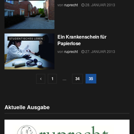
von
ruprecht
28. JANUAR 2013
Ein Krankenschein für
STUDENTISCHES LEBEN
Papierlose
von
ruprecht
27. JANUAR 2013
1
…
34
35
Aktuelle Ausgabe