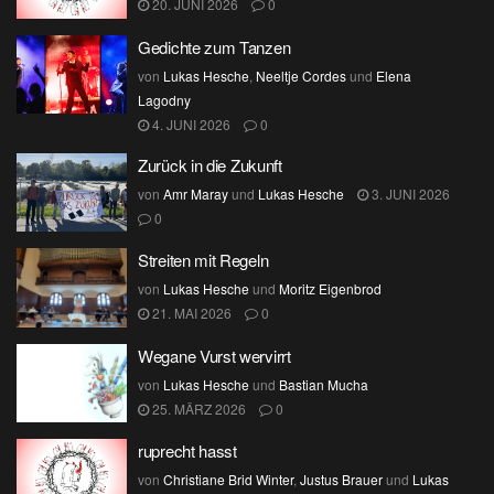
20. JUNI 2026
0
Gedichte zum Tanzen
von
Lukas Hesche
,
Neeltje Cordes
und
Elena
Lagodny
4. JUNI 2026
0
Zurück in die Zukunft
von
Amr Maray
und
Lukas Hesche
3. JUNI 2026
0
Streiten mit Regeln
von
Lukas Hesche
und
Moritz Eigenbrod
21. MAI 2026
0
Wegane Vurst wervirrt
von
Lukas Hesche
und
Bastian Mucha
25. MÄRZ 2026
0
ruprecht hasst
von
Christiane Brid Winter
,
Justus Brauer
und
Lukas