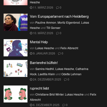
Hesche
11. MÄRZ 2026
0
Vom Europaparlament nach Heidelberg
von
Pauline Ammon
,
Moritz Eigenbrod
,
Lukas
Hesche
und
Till Gonser
10. MÄRZ 2026
0
Mental Help
von
Lukas Hesche
und
Felix Albrecht
9. JANUAR 2026
0
Barrierefrei büffeln!
von
Samira Hedhli
,
Lukas Hesche
,
Catharina
Hock
,
Laetitia Klein
und
Odette Lehman
24. DEZEMBER 2025
0
ruprecht liebt
von
Christiane Brid Winter
,
Lukas Hesche
und
Felix
Albrecht
6. DEZEMBER 2025
0