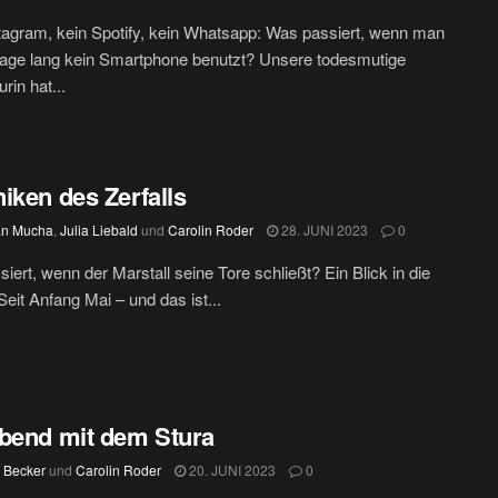
tagram, kein Spotify, kein Whatsapp: Was passiert, wenn man
Tage lang kein Smartphone benutzt? Unsere todesmutige
rin hat...
iken des Zerfalls
an Mucha
,
Julia Liebald
und
Carolin Roder
28. JUNI 2023
0
iert, wenn der Marstall seine Tore schließt? Ein Blick in die
Seit Anfang Mai – und das ist...
bend mit dem Stura
z Becker
und
Carolin Roder
20. JUNI 2023
0