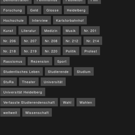
Forschung
Geld
Glosse
Heidelberg
Hochschule
Interview
Karlstorbahnhof
Kunst
Literatur
Medizin
Musik
Nr. 201
Nr. 206
Nr. 207
Nr. 208
Nr. 212
Nr. 214
Nr. 218
Nr. 219
Nr. 220
Politik
Protest
Rassismus
Rezension
Sport
Studentisches Leben
Studierende
Studium
StuRa
Theater
Universität
Universität Heidelberg
Verfasste Studierendenschaft
Wahl
Wahlen
weltweit
Wissenschaft