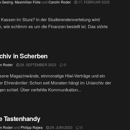
s Gesing
,
Maximilian Fülle
und
Carolin Roder
17. FEBRUAR 2025
assen im Stura? In der Studierendenvertetung wird
en, wie schlimm es um die Finanzen bestellt ist. Das störte
chiv in Scherben
in Roder
29. SEPTEMBER 2023
0
sene Magazinwände, einmonatige Hiwi-Verträge und ein
er Ehrenämtler: Schon seit Monaten hängt im Uniarchiv der
n schief. Über verfehlte Kommunikation...
e Tastenhandy
in Roder
und
Philipp Rajwa
29. JUNI 2023
0