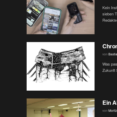
Kein Ins
sieben 
Redakteu
Chron
von
Basti
Was pass
Zukunft 
Ein A
von
Morit