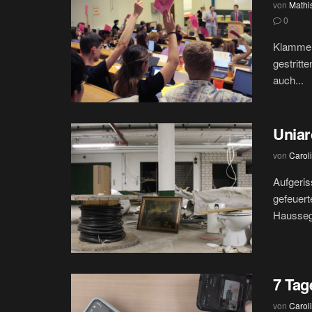
von
Mathi
0
Klamme K
gestritt
auch...
Uniar
von
Carol
Aufgeris
gefeuert
Haussege
7 Tag
von
Carol