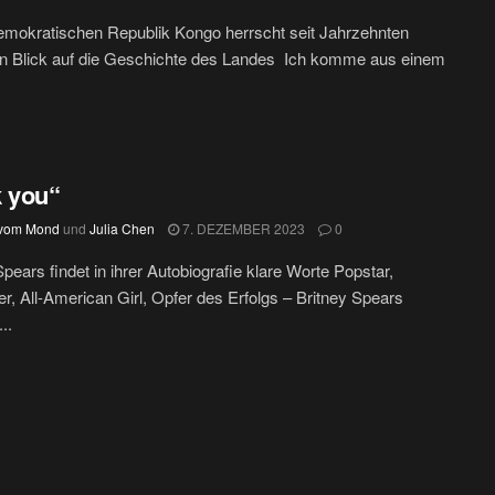
emokratischen Republik Kongo herrscht seit Jahrzehnten
in Blick auf die Geschichte des Landes Ich komme aus einem
 you“
 vom Mond
und
Julia Chen
7. DEZEMBER 2023
0
Spears findet in ihrer Autobiografie klare Worte Popstar,
er, All-American Girl, Opfer des Erfolgs – Britney Spears
..