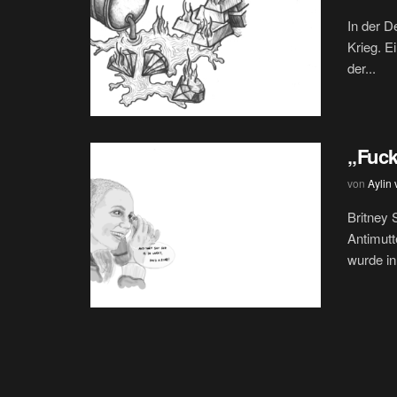
In der D
Krieg. E
der...
„Fuck
von
Aylin
Britney 
Antimutt
wurde in.