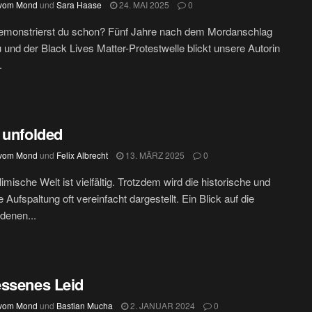
 vom Mond
und
Sara Haase
24. MAI 2025
0
demonstrierst du schon? Fünf Jahre nach dem Mordanschlag
 und der Black Lives Matter-Protestwelle blickt unsere Autorin
.
 unfolded
 vom Mond
und
Felix Albrecht
13. MÄRZ 2025
0
imische Welt ist vielfältig. Trotzdem wird die historische und
e Aufspaltung oft vereinfacht dargestellt. Ein Blick auf die
denen...
ssenes Leid
 vom Mond
und
Bastian Mucha
2. JANUAR 2024
0