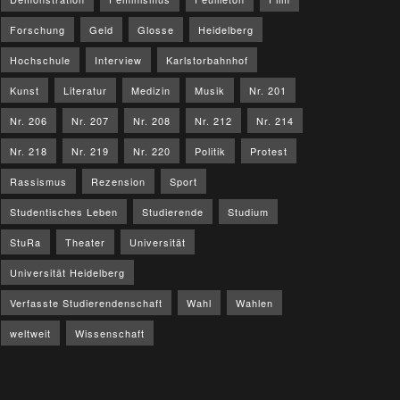
Forschung
Geld
Glosse
Heidelberg
Hochschule
Interview
Karlstorbahnhof
Kunst
Literatur
Medizin
Musik
Nr. 201
Nr. 206
Nr. 207
Nr. 208
Nr. 212
Nr. 214
Nr. 218
Nr. 219
Nr. 220
Politik
Protest
Rassismus
Rezension
Sport
Studentisches Leben
Studierende
Studium
StuRa
Theater
Universität
Universität Heidelberg
Verfasste Studierendenschaft
Wahl
Wahlen
weltweit
Wissenschaft