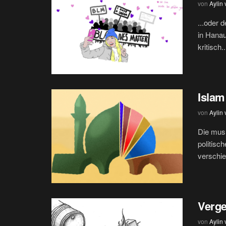
von
Aylin
...oder 
in Hanau
kritisch..
Islam
von
Aylin
Die musl
politisch
verschie
Verge
von
Aylin