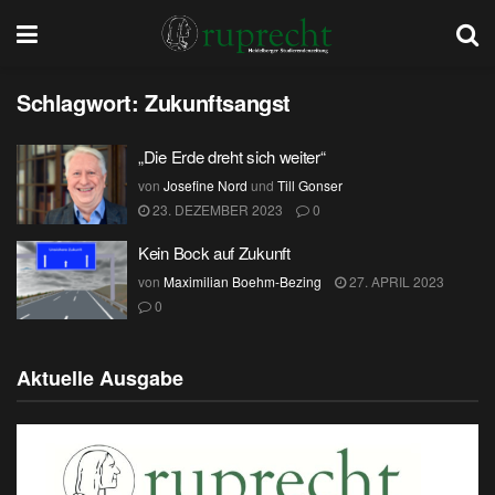
Schlagwort:
Zukunftsangst
„Die Erde dreht sich weiter“
von
Josefine Nord
und
Till Gonser
23. DEZEMBER 2023
0
Kein Bock auf Zukunft
von
Maximilian Boehm-Bezing
27. APRIL 2023
0
Aktuelle Ausgabe