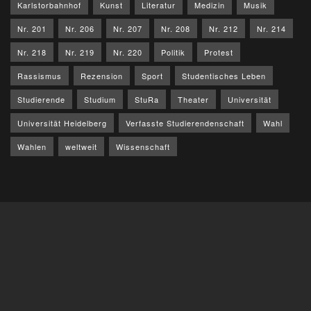
Karlstorbahnhof
Kunst
Literatur
Medizin
Musik
Nr. 201
Nr. 206
Nr. 207
Nr. 208
Nr. 212
Nr. 214
Nr. 218
Nr. 219
Nr. 220
Politik
Protest
Rassismus
Rezension
Sport
Studentisches Leben
Studierende
Studium
StuRa
Theater
Universität
Universität Heidelberg
Verfasste Studierendenschaft
Wahl
Wahlen
weltweit
Wissenschaft