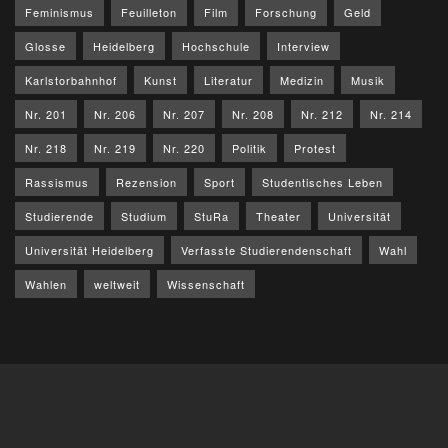
Feminismus
Feuilleton
Film
Forschung
Geld
Glosse
Heidelberg
Hochschule
Interview
Karlstorbahnhof
Kunst
Literatur
Medizin
Musik
Nr. 201
Nr. 206
Nr. 207
Nr. 208
Nr. 212
Nr. 214
Nr. 218
Nr. 219
Nr. 220
Politik
Protest
Rassismus
Rezension
Sport
Studentisches Leben
Studierende
Studium
StuRa
Theater
Universität
Universität Heidelberg
Verfasste Studierendenschaft
Wahl
Wahlen
weltweit
Wissenschaft