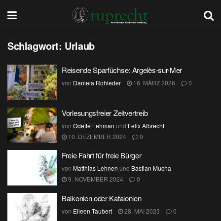
Schlagwort:
Urlaub
Reisende Sparfüchse: Argelès-sur-Mer
von
Daniela Rohleder
16. MÄRZ 2026
0
Vorlesungsfreier Zeitvertreib
von
Odette Lehman
und
Felix Albrecht
10. DEZEMBER 2024
0
Freie Fahrt für freie Bürger
von
Matthias Lehnen
und
Bastian Mucha
9. NOVEMBER 2024
0
Balkonien oder Katalonien
von
Eileen Taubert
28. MAI 2023
0