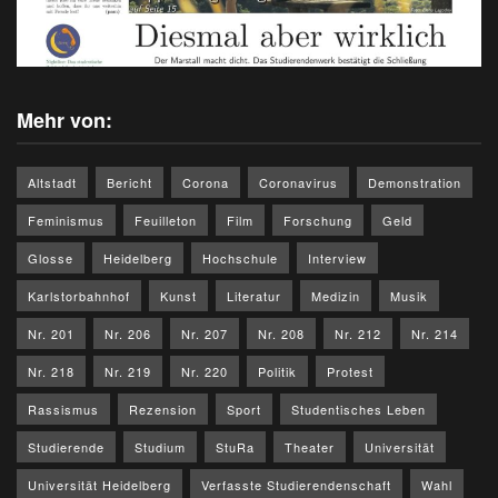
Mehr von:
Altstadt
Bericht
Corona
Coronavirus
Demonstration
Feminismus
Feuilleton
Film
Forschung
Geld
Glosse
Heidelberg
Hochschule
Interview
Karlstorbahnhof
Kunst
Literatur
Medizin
Musik
Nr. 201
Nr. 206
Nr. 207
Nr. 208
Nr. 212
Nr. 214
Nr. 218
Nr. 219
Nr. 220
Politik
Protest
Rassismus
Rezension
Sport
Studentisches Leben
Studierende
Studium
StuRa
Theater
Universität
Universität Heidelberg
Verfasste Studierendenschaft
Wahl