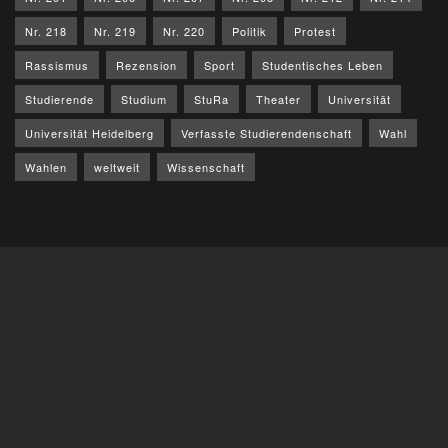
Nr. 218
Nr. 219
Nr. 220
Politik
Protest
Rassismus
Rezension
Sport
Studentisches Leben
Studierende
Studium
StuRa
Theater
Universität
Universität Heidelberg
Verfasste Studierendenschaft
Wahl
Wahlen
weltweit
Wissenschaft