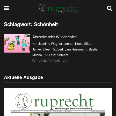
Schlagwort:
Schönheit
Abzocke oder Wundermittel
von
Josefine Wagner
,
Lennart Kopp
,
Silas
Janke
,
Eileen Taubert
,
Lara Husemann
,
Bastian
Mucha
und
Felix Albrecht
2. JANUAR 2025
0
Aktuelle Ausgabe