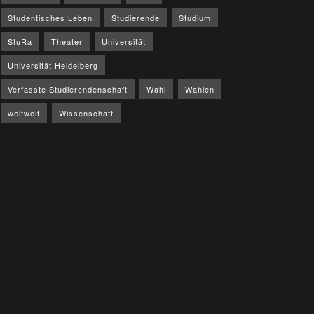
Studentisches Leben
Studierende
Studium
StuRa
Theater
Universität
Universität Heidelberg
Verfasste Studierendenschaft
Wahl
Wahlen
weltweit
Wissenschaft