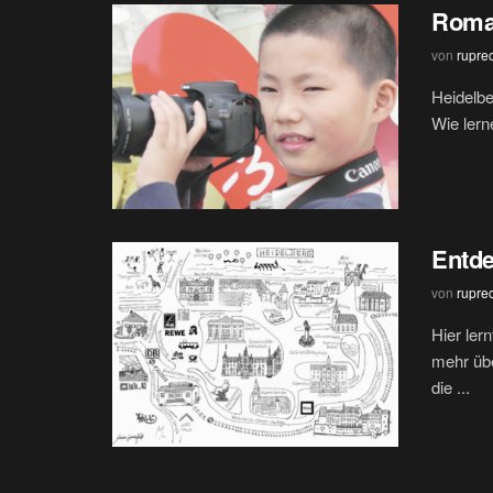
Roman
von
rupre
Heidelbe
Wie lern
Entde
von
rupre
Hier ler
mehr übe
die ...