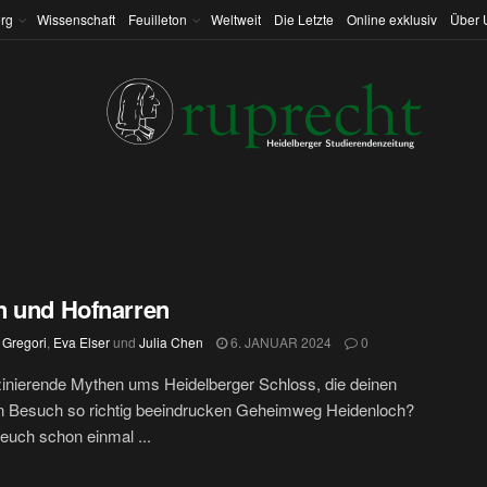
rg
Wissenschaft
Feuilleton
Weltweit
Die Letzte
Online exklusiv
Über 
 und Hofnarren
 Gregori
,
Eva Elser
und
Julia Chen
6. JANUAR 2024
0
zinierende Mythen ums Heidelberger Schloss, die deinen
n Besuch so richtig beeindrucken Geheimweg Heidenloch?
 euch schon einmal ...