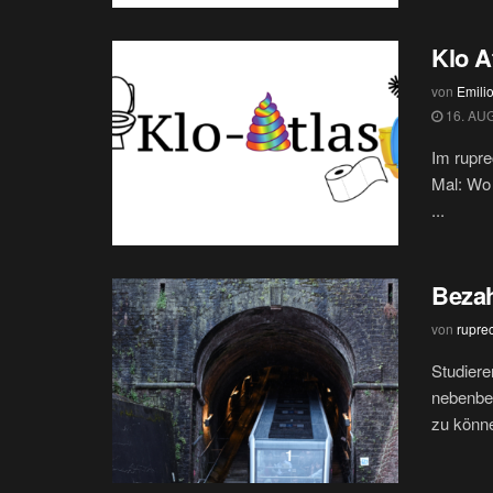
Klo A
von
Emilio
16. AU
Im rupre
Mal: Wo 
...
Bezah
von
rupre
Studiere
nebenbei
zu könne