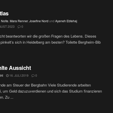
tlas
 Nolte
,
Mara Renner
,
Josefine Nord
und
Ayeneh Ebtehaj
GUST 2023
0
cht beantworten wir die großen Fragen des Lebens. Dieses
pinkelt’s sich in Heidelberg am besten? Toilette Bergheim-Bib
lte Aussicht
cht
16. JULI 2019
0
nde am Steuer der Bergbahn Viele Studierende arbeiten
, um Geld dazuzuverdienen und sich das Studium finanzieren
n. Zu ...