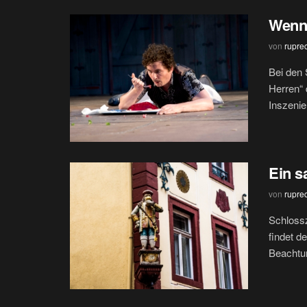
Wenn 
von
rupre
Bei den 
Herren“ 
Inszenie
Ein s
von
rupre
Schlossz
findet d
Beachtun