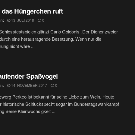
das Hüngerchen ruft
cht
13. JULI 2018
0
Schlossfestspielen glänzt Carlo Goldonis „Der Diener zweier
durch eine herausragende Besetzung. Wenn nur die
rung nicht wäre ...
aufender Spaßvogel
cht
14. NOVEMBER 2017
0
werg Perkeo ist bekannt für seine Liebe zum Wein. Heute
er historische Schluckspecht sogar im Bundestagswahlkampf
g Seine Kleinwüchsigkeit ...