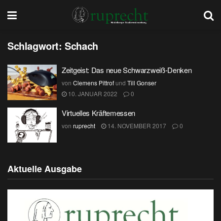
Schlagwort:
Schach
Zeitgeist: Das neue Schwarzweiß-Denken
von
Clemens Pittrof
und
Till Gonser
10. JANUAR 2022
0
Virtuelles Kräftemessen
von
ruprecht
14. NOVEMBER 2017
0
Aktuelle Ausgabe