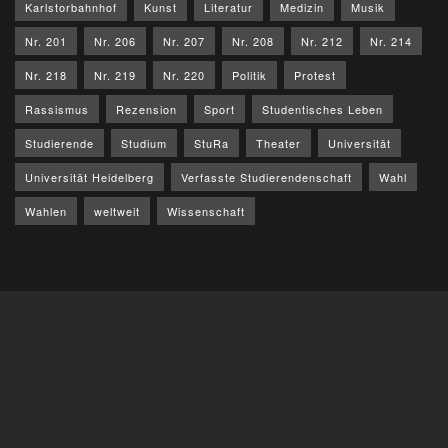
Karlstorbahnhof
Kunst
Literatur
Medizin
Musik
Nr. 201
Nr. 206
Nr. 207
Nr. 208
Nr. 212
Nr. 214
Nr. 218
Nr. 219
Nr. 220
Politik
Protest
Rassismus
Rezension
Sport
Studentisches Leben
Studierende
Studium
StuRa
Theater
Universität
Universität Heidelberg
Verfasste Studierendenschaft
Wahl
Wahlen
weltweit
Wissenschaft