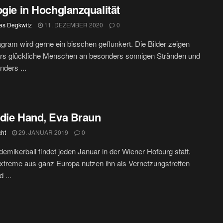
ogie in Hochglanzqualität
s Degkwitz
11. DEZEMBER 2020
0
agram wird gerne ein bisschen geflunkert. Die Bilder zeigen
rs glückliche Menschen an besonders sonnigen Stränden und
nders ...
die Hand, Eva Braun
cht
29. JANUAR 2019
0
emikerball findet jeden Januar in der Wiener Hofburg statt.
treme aus ganz Europa nutzen ihn als Vernetzungstreffen
d ...