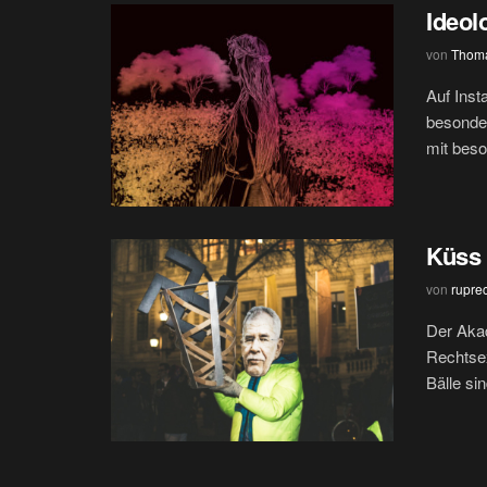
Ideol
von
Thoma
Auf Inst
besonde
mit beso
Küss 
von
rupre
Der Akad
Rechtsex
Bälle sin