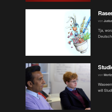
Rase
von
Justu
Tja, wor
Deutschen
Studi
von
Moritz
Waseem B
will Stud