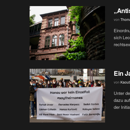
„Anti
von
Thoma
Einordnu
sich Le
rechtsex
Ein J
von
Kaout
Unter de
dazu au
der Initia