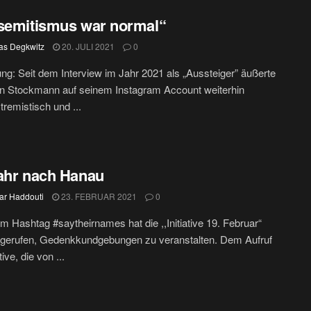
semitismus war normal“
s Degkwitz
20. JULI 2021
0
ng: Seit dem Interview im Jahr 2021 als „Aussteiger” äußerte
on Stockmann auf seinem Instagram Account weiterhin
tremistisch und ...
ahr nach Hanau
ar Haddouti
23. FEBRUAR 2021
0
m Hashtag #saytheirnames hat die ,,Initiative 19. Februar“
fgerufen, Gedenkkundgebungen zu veranstalten. Dem Aufruf
tive, die von ...