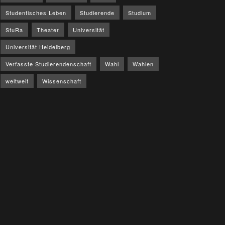
Studentisches Leben
Studierende
Studium
StuRa
Theater
Universität
Universität Heidelberg
Verfasste Studierendenschaft
Wahl
Wahlen
weltweit
Wissenschaft