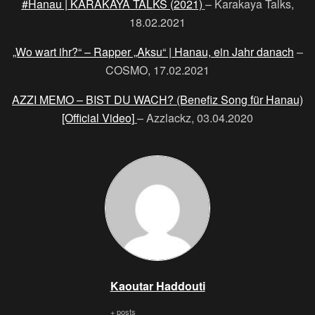
#Hanau​ | KARAKAYA TALKS (2021)
– Karakaya Talks,
18.02.2021
„Wo wart ihr?“ – Rapper „Aksu“ | Hanau, ein Jahr danach
–
COSMO, 17.02.2021
AZZI MEMO – BIST DU WACH? (Benefiz Song für Hanau)
[Official Video]
– Azzlackz, 03.04.2020
Kaoutar Haddouti
+ posts