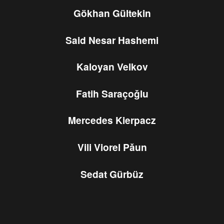
Gökhan Gültekin
Said Nesar Hashemi
Kaloyan Velkov
Fatih Saraçoǧlu
Mercedes Kierpacz
Vili Viorel Pǎun
Sedat Gürbüz