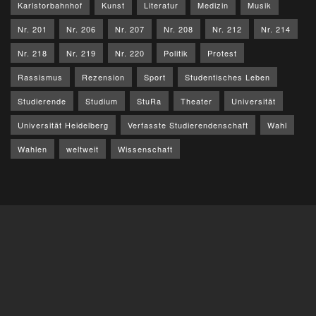
Karlstorbahnhof
Kunst
Literatur
Medizin
Musik
Nr. 201
Nr. 206
Nr. 207
Nr. 208
Nr. 212
Nr. 214
Nr. 218
Nr. 219
Nr. 220
Politik
Protest
Rassismus
Rezension
Sport
Studentisches Leben
Studierende
Studium
StuRa
Theater
Universität
Universität Heidelberg
Verfasste Studierendenschaft
Wahl
Wahlen
weltweit
Wissenschaft