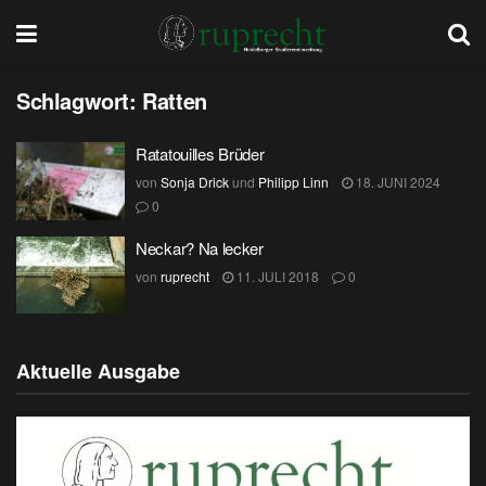
Schlagwort:
Ratten
Ratatouilles Brüder
von
Sonja Drick
und
Philipp Linn
18. JUNI 2024
0
Neckar? Na lecker
von
ruprecht
11. JULI 2018
0
Aktuelle Ausgabe