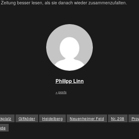
 Zeitung besser lesen, als sie danach wieder zusammenzufalten.
Philipp Linn
+ posts
kplatz
Giftköder
Heidelberg
Neuenheimer Feld
Nr. 208
Pro
nde