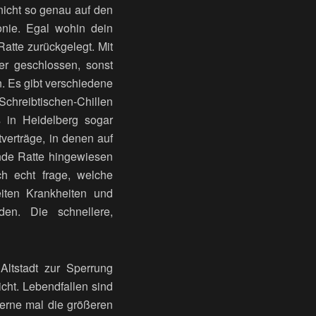
nicht so genau auf den
nie. Egal wohin dein
Ratte zurückgelegt. Mit
er geschlossen, sonst
n.
Es gibt verschiedene
Schreibtischen-Chillen
 in Heidelberg sogar
verträge, in denen auf
nde Ratte hingewiesen
ich echt
frage
, welche
eiten Krankheiten und
n. Die schnellere,
Altstadt zur Sperrung
cht. Lebendfallen sind
gerne mal die größeren