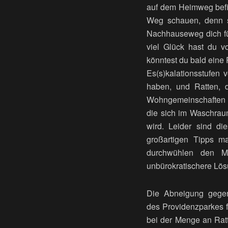
auf dem Heimweg befin
Weg schauen, denn s
Nachhauseweg dich führ
viel Glück hast du v
könntest du bald eine
Es(s)
kalationsstufen
vo
haben, und Ratten, 
Wohngemeinschaften ge
die sich im Waschrau
wird. Leider sind d
großartigen Tipps ma
durchwühlen den M
unbürokratischere Lös
Die Abneigung gegenü
des
Providenzparkes
f
bei der Menge an Ratt