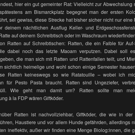
dest, hier ein gut gemeinter Rat: Vielleicht zur Abwechslung 
pätestens am Bismarckplatz begegnet man der ersten Kolo
t, sei gewiss, diese Strecke hat bisher sicher nicht nur eine 
or deinem nächtlichen Ausflug Keller- und Erdgeschossfenst
 Ratte auf deinem Schreibtisch oder im Waschraum wiederfinde
n Ratten auf Schreibtischen: Ratten, die ein Faible für Auf-
die dabei noch das letzte
Maoam
verputzen. Dabei soll es
ben, die man sich mit Ratten und Rattenfallen teilt, und Miet
m sichtlich heimelige und wohl schon einige Semester hause
iese Ratten keineswegs so wie Ratatouille – wobei ich m
n für Pesto Pasta braucht. Ratten sind Ungeziefer, verbr
üll.
Wie geht man damit um? Ratten sollte man melde
ung à la FDP wären Giftköder.
ber Ratten ist nachvollziehbar, Giftköder, die wie in der 
ühren, Haustiere und vor allem Hunde gefährden, allerdings ni
en ineffektiv, außer wir finden eine Menge
Biolog:innen
, die 