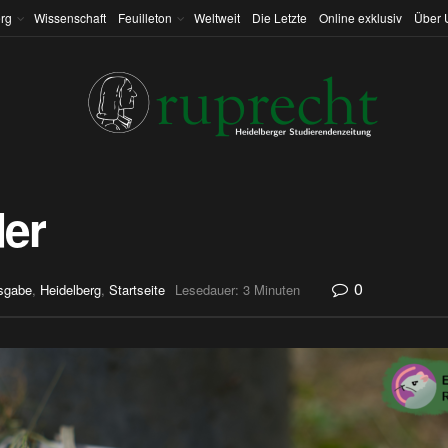
rg
Wissenschaft
Feuilleton
Weltweit
Die Letzte
Online exklusiv
Über 
der
0
sgabe
,
Heidelberg
,
Startseite
Lesedauer: 3 Minuten