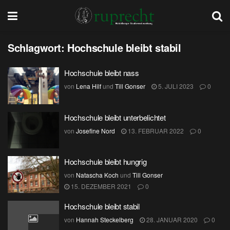
Schlagwort:
Hochschule bleibt stabil
Hochschule bleibt nass
von
Lena Hilf
und
Till Gonser
5. JULI 2023
0
Hochschule bleibt unterbelichtet
von
Josefine Nord
13. FEBRUAR 2022
0
Hochschule bleibt hungrig
von
Natascha Koch
und
Till Gonser
15. DEZEMBER 2021
0
Hochschule bleibt stabil
von
Hannah Steckelberg
28. JANUAR 2020
0