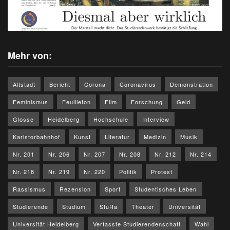
Mehr von:
Altstadt
Bericht
Corona
Coronavirus
Demonstration
Feminismus
Feuilleton
Film
Forschung
Geld
Glosse
Heidelberg
Hochschule
Interview
Karlstorbahnhof
Kunst
Literatur
Medizin
Musik
Nr. 201
Nr. 206
Nr. 207
Nr. 208
Nr. 212
Nr. 214
Nr. 218
Nr. 219
Nr. 220
Politik
Protest
Rassismus
Rezension
Sport
Studentisches Leben
Studierende
Studium
StuRa
Theater
Universität
Universität Heidelberg
Verfasste Studierendenschaft
Wahl