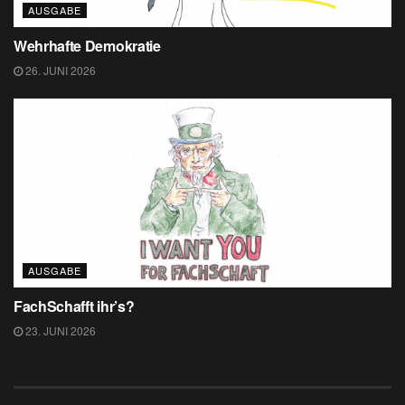
AUSGABE
Wehrhafte Demokratie
26. JUNI 2026
AUSGABE
FachSchafft ihr’s?
23. JUNI 2026