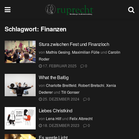
Schlagwort:
Finanzen
Stura zwischen Fest und Finanzloch
von
Mathis Gesing
,
Maximilian Fülle
und
Carolin
Roder
17. FEBRUAR 2025
0
What the Bafög
von
Charlotte Breitfeld
,
Robert Bretschi
,
Xenia
Dederer
und
Till Gonser
25. DEZEMBER 2024
0
Liebes Christkind
von
Lena Hilf
und
Felix Albrecht
18. DEZEMBER 2023
0
Es werde Licht