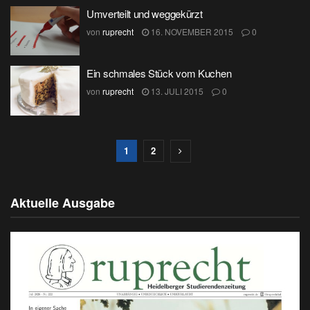
Umverteilt und weggekürzt
von
ruprecht
16. NOVEMBER 2015
0
Ein schmales Stück vom Kuchen
von
ruprecht
13. JULI 2015
0
1
2
Aktuelle Ausgabe