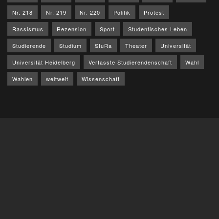
Nr. 218
Nr. 219
Nr. 220
Politik
Protest
Rassismus
Rezension
Sport
Studentisches Leben
Studierende
Studium
StuRa
Theater
Universität
Universität Heidelberg
Verfasste Studierendenschaft
Wahl
Wahlen
weltweit
Wissenschaft