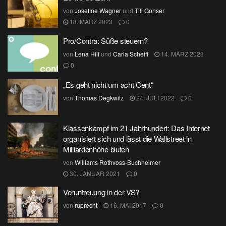
von
Josefine Wagner
und
Till Gonser
18. MÄRZ 2023
0
Pro/Contra: Süße steuern?
von
Lena Hilf
und
Carla Scheiff
14. MÄRZ 2023
0
„Es geht nicht um acht Cent“
von
Thomas Degkwitz
24. JULI 2022
0
Klassenkampf im 21 Jahrhundert: Das Internet
organisiert sich und lässt die Wallstreet in
Milliardenhöhe bluten
von
Williams Rothvoss-Buchheimer
30. JANUAR 2021
0
Veruntreuung in der VS?
von
ruprecht
16. MAI 2017
0