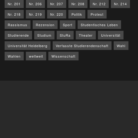
Nr. 201
Nr. 206
Nr. 207
Nr. 208
Nr. 212
Nr. 214
Nr. 218
Nr. 219
Nr. 220
Politik
Protest
Rassismus
Rezension
Sport
Studentisches Leben
Studierende
Studium
StuRa
Theater
Universität
Universität Heidelberg
Verfasste Studierendenschaft
Wahl
Wahlen
weltweit
Wissenschaft