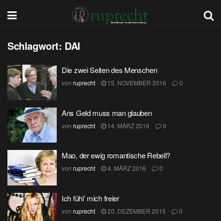
Schlagwort:
DAI
Die zwei Seiten des Menschen
von
ruprecht
15. NOVEMBER 2016
0
Ans Geld muss man glauben
von
ruprecht
14. MÄRZ 2016
0
Mao, der ewig romantische Rebell?
von
ruprecht
4. MÄRZ 2016
0
Ich fühl’ mich freier
von
ruprecht
20. DEZEMBER 2015
0