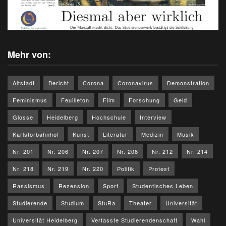
Mehr von:
Altstadt
Bericht
Corona
Coronavirus
Demonstration
Feminismus
Feuilleton
Film
Forschung
Geld
Glosse
Heidelberg
Hochschule
Interview
Karlstorbahnhof
Kunst
Literatur
Medizin
Musik
Nr. 201
Nr. 206
Nr. 207
Nr. 208
Nr. 212
Nr. 214
Nr. 218
Nr. 219
Nr. 220
Politik
Protest
Rassismus
Rezension
Sport
Studentisches Leben
Studierende
Studium
StuRa
Theater
Universität
Universität Heidelberg
Verfasste Studierendenschaft
Wahl