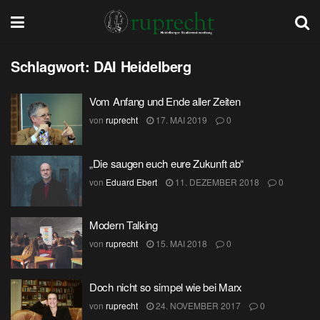
Schlagwort:
DAI Heidelberg
Vom Anfang und Ende aller Zeiten
von
ruprecht
17. MAI 2019
0
„Die saugen euch eure Zukunft ab“
von
Eduard Ebert
11. DEZEMBER 2018
0
Modern Talking
von
ruprecht
15. MAI 2018
0
Doch nicht so simpel wie bei Marx
von
ruprecht
24. NOVEMBER 2017
0