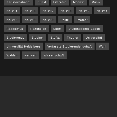
Karlstorbahnhof
Kunst
Literatur
Medizin
Musik
Nr. 201
Nr. 206
Nr. 207
Nr. 208
Nr. 212
Nr. 214
Nr. 218
Nr. 219
Nr. 220
Politik
Protest
Rassismus
Rezension
Sport
Studentisches Leben
Studierende
Studium
StuRa
Theater
Universität
Universität Heidelberg
Verfasste Studierendenschaft
Wahl
Wahlen
weltweit
Wissenschaft