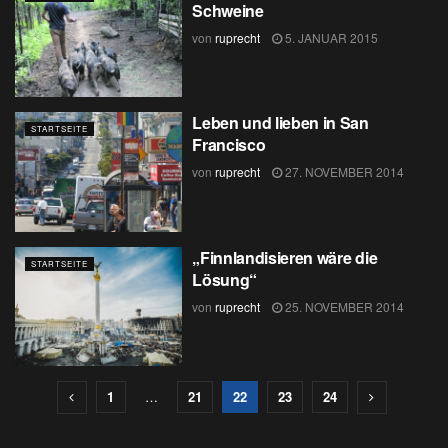
Schweine
von
ruprecht
5. JANUAR 2015
Leben und lieben in San
STARTSEITE
Francisco
von
ruprecht
27. NOVEMBER 2014
„Finnlandisieren wäre die
STARTSEITE
Lösung“
von
ruprecht
25. NOVEMBER 2014
1
…
21
22
23
24