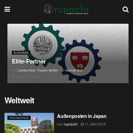
AUSGABE
Elite-Partner
von
Laetitia Klein
,
Pauline Wußler
und
Hannah Beil
3. AUGUST 2026
Weltweit
Außenposten in Japan
HOCHSCHULE
von
ruprecht
11. MAI 2015