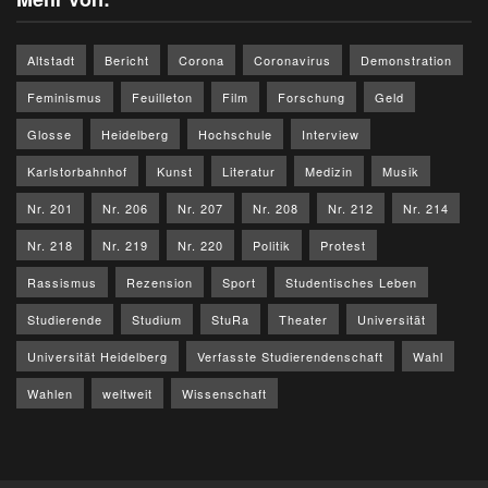
Altstadt
Bericht
Corona
Coronavirus
Demonstration
Feminismus
Feuilleton
Film
Forschung
Geld
Glosse
Heidelberg
Hochschule
Interview
Karlstorbahnhof
Kunst
Literatur
Medizin
Musik
Nr. 201
Nr. 206
Nr. 207
Nr. 208
Nr. 212
Nr. 214
Nr. 218
Nr. 219
Nr. 220
Politik
Protest
Rassismus
Rezension
Sport
Studentisches Leben
Studierende
Studium
StuRa
Theater
Universität
Universität Heidelberg
Verfasste Studierendenschaft
Wahl
Wahlen
weltweit
Wissenschaft