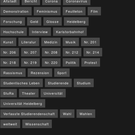
Altstadt
Bericht
Corona
Coronavirus
Demonstration
Feminismus
Feuilleton
Film
Forschung
Geld
Glosse
Heidelberg
Hochschule
Interview
Karlstorbahnhof
Kunst
Literatur
Medizin
Musik
Nr. 201
Nr. 206
Nr. 207
Nr. 208
Nr. 212
Nr. 214
Nr. 218
Nr. 219
Nr. 220
Politik
Protest
Rassismus
Rezension
Sport
Studentisches Leben
Studierende
Studium
StuRa
Theater
Universität
Universität Heidelberg
Verfasste Studierendenschaft
Wahl
Wahlen
weltweit
Wissenschaft