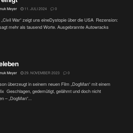
muk Meyer
11. JULI 2024
0
 „Civil War“ zeigt uns eineDystopie über die USA Rezension:
 sagt mehr als tausend Worte. Ausgebrannte Autowracks
eleben
muk Meyer
29. NOVEMBER 2023
0
son überzeugt in seinem neuen Film „DogMan“ mit einem
ix Geschlagen, gedemütigt, gelähmt und doch nicht
en – „DogMan“...