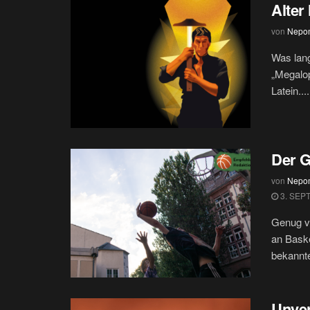
Alte
von
Nepo
Was lang
„Megalop
Latein....
Der G
von
Nepo
3. SEP
Genug vo
an Baske
bekannte
Unver