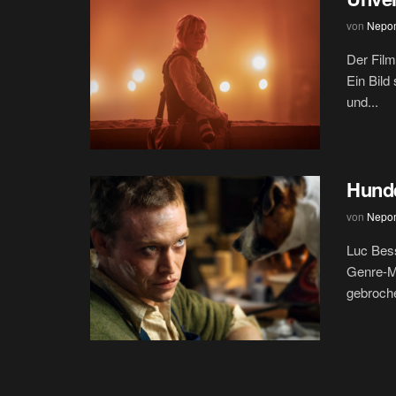
von
Nepo
Der Film
Ein Bild
und...
Hund
von
Nepo
Luc Bes
Genre-M
gebroch