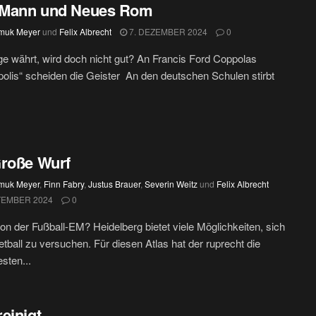
r Mann und Neues Rom
muk Meyer
und
Felix Albrecht
7. DEZEMBER 2024
0
e währt, wird doch nicht gut? An Francis Ford Coppolas
olis“ scheiden die Geister An den deutschen Schulen stirbt
roße Wurf
muk Meyer
,
Finn Fabry
,
Justus Brauer
,
Severin Weitz
und
Felix Albrecht
TEMBER 2024
0
n der Fußball-EM? Heidelberg bietet viele Möglichkeiten, sich
tball zu versuchen. Für diesen Atlas hat der ruprecht die
sten...
einigt