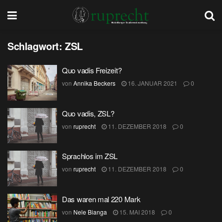
Schlagwort:
ZSL
Quo vadis Freizeit?
von
Annika Beckers
16. JANUAR 2021
0
Quo vadis, ZSL?
von
ruprecht
11. DEZEMBER 2018
0
Sprachlos im ZSL
von
ruprecht
11. DEZEMBER 2018
0
Das waren mal 220 Mark
von
Nele Bianga
15. MAI 2018
0