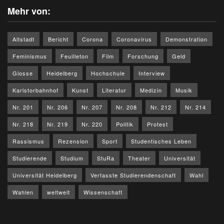
Mehr von:
Altstadt
Bericht
Corona
Coronavirus
Demonstration
Feminismus
Feuilleton
Film
Forschung
Geld
Glosse
Heidelberg
Hochschule
Interview
Karlstorbahnhof
Kunst
Literatur
Medizin
Musik
Nr. 201
Nr. 206
Nr. 207
Nr. 208
Nr. 212
Nr. 214
Nr. 218
Nr. 219
Nr. 220
Politik
Protest
Rassismus
Rezension
Sport
Studentisches Leben
Studierende
Studium
StuRa
Theater
Universität
Universität Heidelberg
Verfasste Studierendenschaft
Wahl
Wahlen
weltweit
Wissenschaft