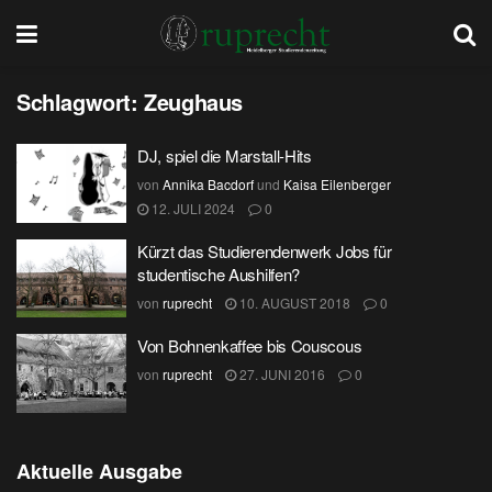
Schlagwort:
Zeughaus
DJ, spiel die Marstall-Hits
von
Annika Bacdorf
und
Kaisa Eilenberger
12. JULI 2024
0
Kürzt das Studierendenwerk Jobs für
studentische Aushilfen?
von
ruprecht
10. AUGUST 2018
0
Von Bohnenkaffee bis Couscous
von
ruprecht
27. JUNI 2016
0
Aktuelle Ausgabe