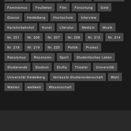
Feminismus
Feuilleton
Film
Forschung
Geld
Glosse
Heidelberg
Hochschule
Interview
Karlstorbahnhof
Kunst
Literatur
Medizin
Musik
Nr. 201
Nr. 206
Nr. 207
Nr. 208
Nr. 212
Nr. 214
Nr. 218
Nr. 219
Nr. 220
Politik
Protest
Rassismus
Rezension
Sport
Studentisches Leben
Studierende
Studium
StuRa
Theater
Universität
Universität Heidelberg
Verfasste Studierendenschaft
Wahl
Wahlen
weltweit
Wissenschaft